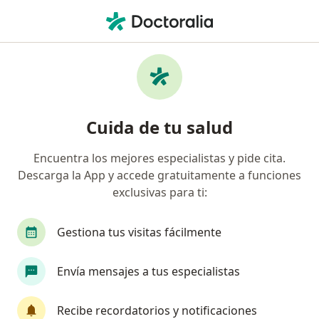
Men
Cardiólogo
Filtros
Seguro
Mapa
Cardiólogos
Cuida de tu salud
Encuentra los mejores especialistas y pide cita.
Elige la ciudad en la que buscas al especialista
Descarga la App y accede gratuitamente a funciones
Bogotá
Medellín
Barranquilla
Cali
exclusivas para ti:
Gestiona tus visitas fácilmente
Envía mensajes a tus especialistas
Recibe recordatorios y notificaciones