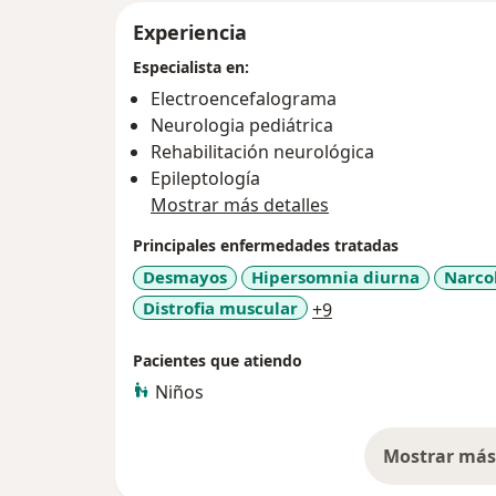
Experiencia
Especialista en:
Electroencefalograma
Neurologia pediátrica
Rehabilitación neurológica
Epileptología
Mostrar más detalles
Principales enfermedades tratadas
Desmayos
Hipersomnia diurna
Narco
a11y_sr_more_dise
Distrofia muscular
+9
Pacientes que atiendo
Niños
Mostrar más 
so