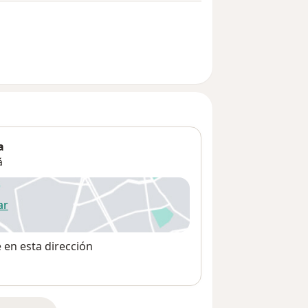
a
á
ar
 abre en una nueva pestaña
e en esta dirección