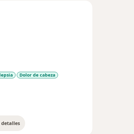
lepsia
Dolor de cabeza
ases
detalles
bre la experiencia