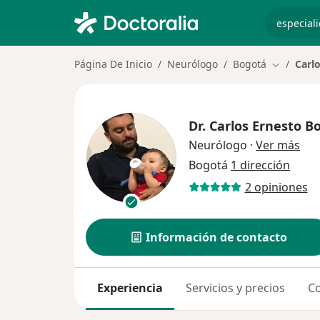
especiali
Página De Inicio
Neurólogo
Bogotá
Carl
Cambiar d
Dr.
Carlos Ernesto B
sob
Neurólogo
·
Ver más
Bogotá
1 dirección
2 opiniones
Información de contacto
Experiencia
Servicios y precios
Co