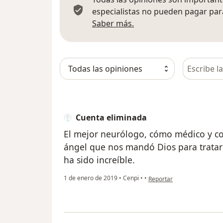
especialistas no pueden pagar para
Más información sobre
Saber más.
Busca en 
Cuenta eliminada
El mejor neurólogo, cómo médico y co
ángel que nos mandó Dios para tratar 
ha sido increíble.
en opinión del usuario Cue
1 de enero de 2019
•
Cenpi
•
•
Reportar