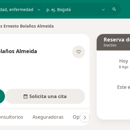
dad, enfermedad o nombre
p. ej. Bogotá
os Ernesto Bolaños Almeida
e ciudad
Reserva de
Inactivo
olaños Almeida
re las especializaciones
Hoy
8 Ago
Este 
Solicita una cita
nsultorios
Aseguradoras
Opiniones (2)
Dudas s