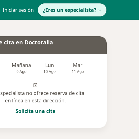
Iniciar sesión
¿Eres un especialista?
 cita en Doctoralia
Mañana
Lun
Mar
Mié
Jue
9 Ago
10 Ago
11 Ago
12 Ago
13 Ag
especialista no ofrece reserva de cita
en línea en esta dirección.
Solicita una cita
olucionadas (14)