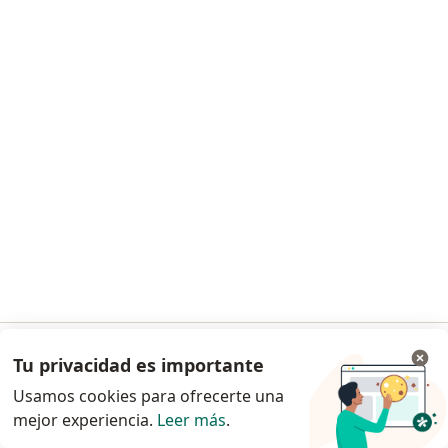
Dr. Ricardo Zurek Navarra
Neurólogo
11 opiniones
cra 16 # 82-95, Bogotá
•
Mapa
Unidad Medica del Country
Visita Neurología
$ 200.000
Este especialista no ofrece reserva de cita en línea en esta dirección.
Solicita una cita
Tu privacidad es importante
Ir a la app
Usamos cookies para ofrecerte una
mejor experiencia.
Leer más
.
Continuar en el navegador