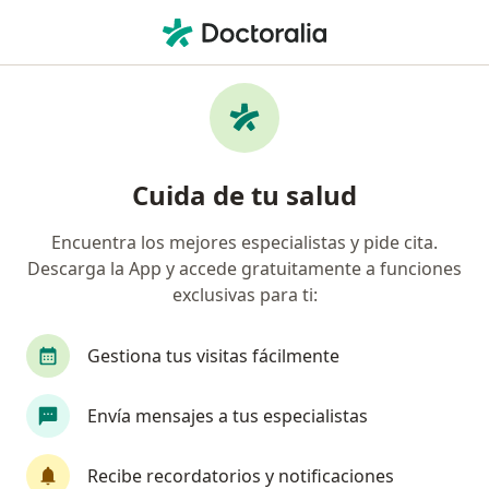
Men
Neurólogo • Puente Aranda, Bogotá, Cundinamarca
Filtros
Seguro
Mapa
Neurólogos en Puente Aranda, Bogotá
Cuida de tu salud
Encuentra los mejores especialistas y pide cita.
¿Cuál es tu compañía aseguradora?
Descarga la App y accede gratuitamente a funciones
Compañía De Medicina Prepagada Colsanitas S.A.
exclusivas para ti:
Gestiona tus visitas fácilmente
Envía mensajes a tus especialistas
Recibe recordatorios y notificaciones