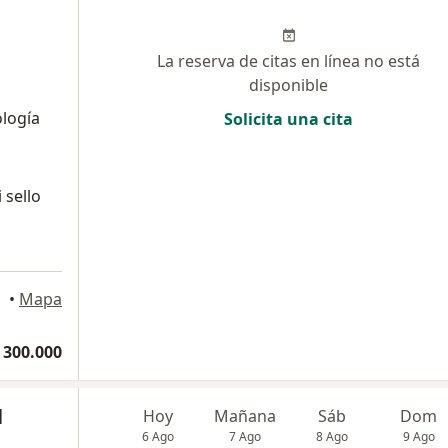
La reserva de citas en línea no está
disponible
ología
Solicita una cita
 sello
•
Mapa
 300.000
l
Hoy
Mañana
Sáb
Dom
6 Ago
7 Ago
8 Ago
9 Ago