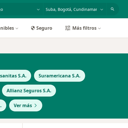
dad, enfermedad o nombre
p. ej. Bogotá
nibles
Seguro
Más filtros
anitas S.A.
Suramericana S.A.
Allianz Seguros S.A.
.
Ver más