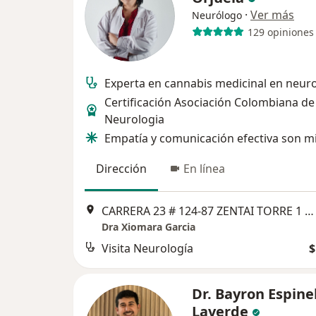
·
Ver más
Neurólogo
129 opiniones
Experta en cannabis medicinal en neur
Certificación Asociación Colombiana de
Neurologia
Empatía y comunicación efectiva son mi
Dirección
En línea
CARRERA 23 # 124-87 ZENTAI TORRE 1 OFICINA 701, Bogotá
Dra Xiomara Garcia
Visita Neurología
$
Dr. Bayron Espine
Laverde