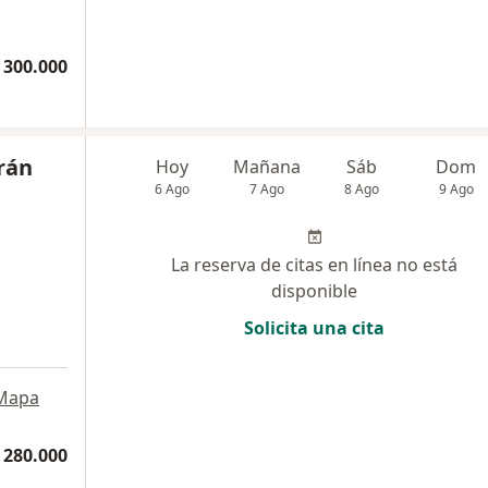
 300.000
rán
Hoy
Mañana
Sáb
Dom
6 Ago
7 Ago
8 Ago
9 Ago
La reserva de citas en línea no está
disponible
Solicita una cita
Mapa
 280.000