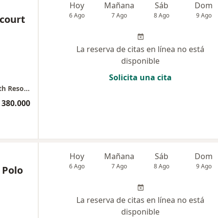
Hoy
Mañana
Sáb
Dom
6 Ago
7 Ago
8 Ago
9 Ago
ncourt
La reserva de citas en línea no está
disponible
Solicita una cita
Consultorio Privado Edificio Horizonte Health Resources
 380.000
Hoy
Mañana
Sáb
Dom
6 Ago
7 Ago
8 Ago
9 Ago
 Polo
La reserva de citas en línea no está
disponible