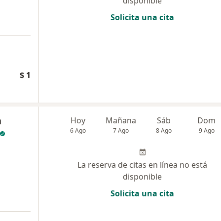
disponible
Solicita una cita
$ 1
a
Hoy
Mañana
Sáb
Dom
6 Ago
7 Ago
8 Ago
9 Ago
La reserva de citas en línea no está
disponible
Solicita una cita