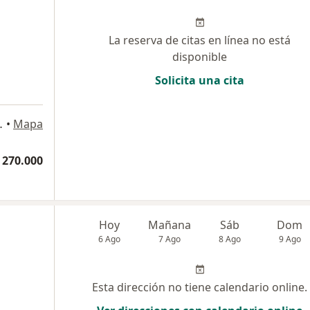
La reserva de citas en línea no está
disponible
Solicita una cita
124-87, Bogotá
•
Mapa
 270.000
Hoy
Mañana
Sáb
Dom
6 Ago
7 Ago
8 Ago
9 Ago
Esta dirección no tiene calendario online.