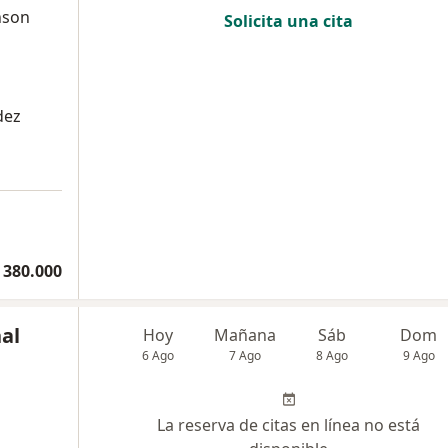
nson
Solicita una cita
dez
a
 380.000
nal
Hoy
Mañana
Sáb
Dom
6 Ago
7 Ago
8 Ago
9 Ago
La reserva de citas en línea no está