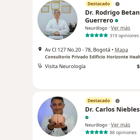
Destacado
Dr. Rodrigo Beta
Guerrero
·
Ver más
Neurólogo
319 opiniones
Av Cl 127 No.20 - 78, Bogotá
•
Mapa
Visita Neurología
$
Destacado
Dr. Carlos Niebles
·
Ver más
Neurólogo
88 opiniones