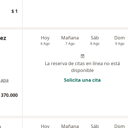
$ 1
nez
Hoy
Mañana
Sáb
Dom
6 Ago
7 Ago
8 Ago
9 Ago
La reserva de citas en línea no está
disponible
apa
Solicita una cita
 370.000
a
Hoy
Mañana
Sáb
Dom