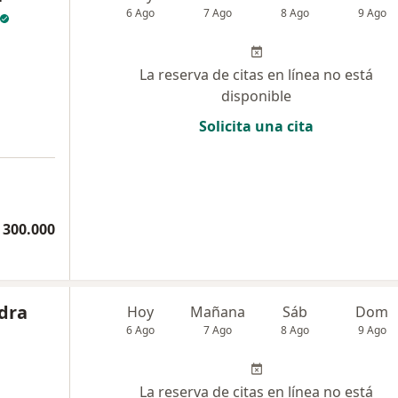
6 Ago
7 Ago
8 Ago
9 Ago
La reserva de citas en línea no está
disponible
Solicita una cita
 300.000
dra
Hoy
Mañana
Sáb
Dom
6 Ago
7 Ago
8 Ago
9 Ago
La reserva de citas en línea no está