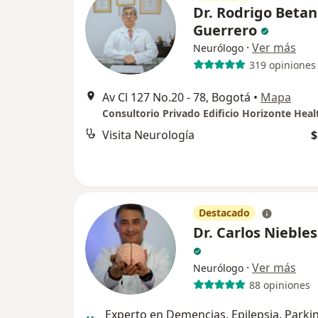
Dr. Rodrigo Beta
Guerrero
·
Ver más
Neurólogo
319 opiniones
Av Cl 127 No.20 - 78, Bogotá
•
Mapa
Visita Neurología
$
Destacado
Dr. Carlos Niebles
·
Ver más
Neurólogo
88 opiniones
Experto en Demencias, Epilepsia, Parki