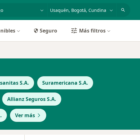
dad, enfermedad o nombre
p. ej. Bogotá
nibles
Seguro
Más filtros
anitas S.A.
Suramericana S.A.
Allianz Seguros S.A.
.
Ver más