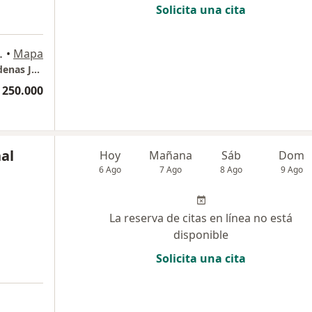
Solicita una cita
medico Vitale, Bogotá
•
Mapa
Consultorio privado - Dr. Carlos Manuel Cárdenas Jáuregui
 250.000
nal
Hoy
Mañana
Sáb
Dom
6 Ago
7 Ago
8 Ago
9 Ago
La reserva de citas en línea no está
disponible
Solicita una cita