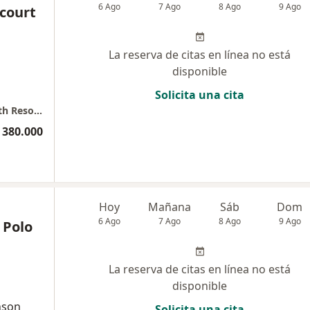
6 Ago
7 Ago
8 Ago
9 Ago
ncourt
La reserva de citas en línea no está
disponible
Solicita una cita
Consultorio Privado Edificio Horizonte Health Resources
 380.000
Hoy
Mañana
Sáb
Dom
6 Ago
7 Ago
8 Ago
9 Ago
 Polo
La reserva de citas en línea no está
disponible
nson
Solicita una cita