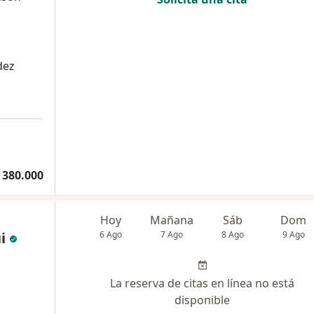
dez
a
 380.000
Hoy
Mañana
Sáb
Dom
i
6 Ago
7 Ago
8 Ago
9 Ago
La reserva de citas en línea no está
disponible