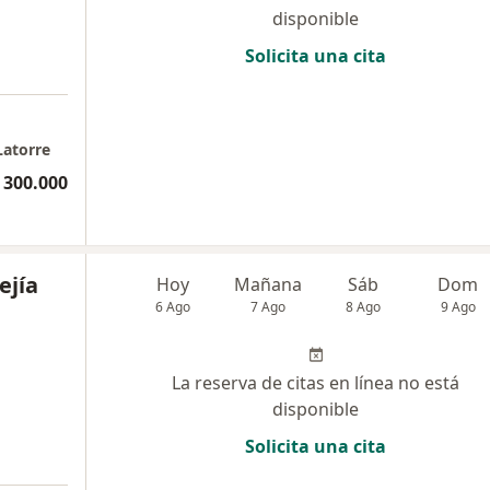
disponible
Solicita una cita
Latorre
 300.000
ejía
Hoy
Mañana
Sáb
Dom
6 Ago
7 Ago
8 Ago
9 Ago
La reserva de citas en línea no está
disponible
Solicita una cita