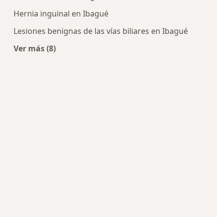
Hernia inguinal en Ibagué
Lesiones benignas de las vías biliares en Ibagué
Ver más (8)
Más en esta categoría: Enfermedades más trat