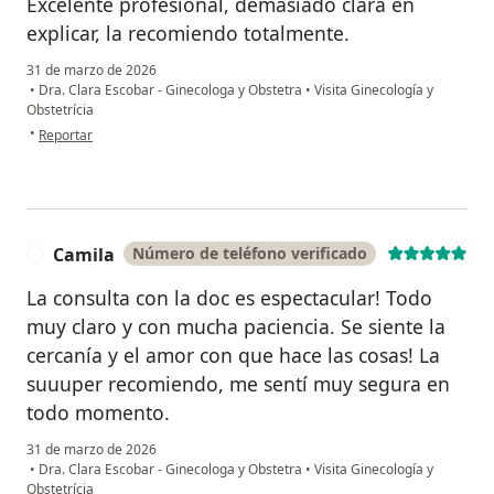
Excelente profesional, demasiado clara en
explicar, la recomiendo totalmente.
31 de marzo de 2026
•
Dra. Clara Escobar - Ginecologa y Obstetra
•
Visita Ginecología y
Obstetrícia
en opinión del usuario Gladis Velásquez
•
Reportar
Camila
Número de teléfono verificado
C
La consulta con la doc es espectacular! Todo
muy claro y con mucha paciencia. Se siente la
cercanía y el amor con que hace las cosas! La
suuuper recomiendo, me sentí muy segura en
todo momento.
31 de marzo de 2026
•
Dra. Clara Escobar - Ginecologa y Obstetra
•
Visita Ginecología y
Obstetrícia