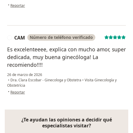
en opinión del usuario Camila
•
Reportar
CAM
Número de teléfono verificado
C
Es excelenteeee, explica con mucho amor, super
dedicada, muy buena ginecóloga! La
recomiendo!!!!
26 de marzo de 2026
•
Dra. Clara Escobar - Ginecologa y Obstetra
•
Visita Ginecología y
Obstetrícia
en opinión del usuario CAM
•
Reportar
¿Te ayudan las opiniones a decidir qué
especialistas visitar?