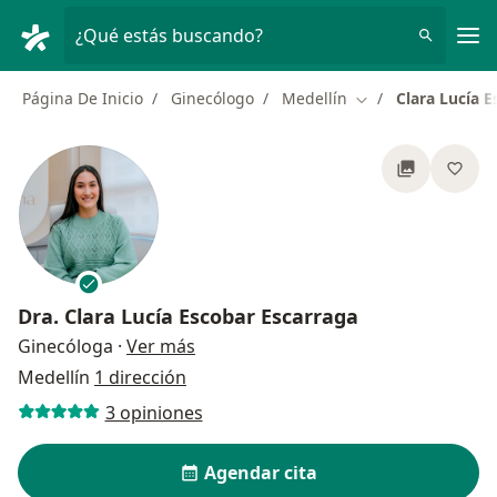
Men
¿Qué estás buscando?
Página De Inicio
Ginecólogo
Medellín
Clara Lucía 
Cambiar de ciudad
Dra.
Clara Lucía Escobar Escarraga
sobre las especializaciones
Ginecóloga
·
Ver más
Medellín
1 dirección
3 opiniones
Agendar cita