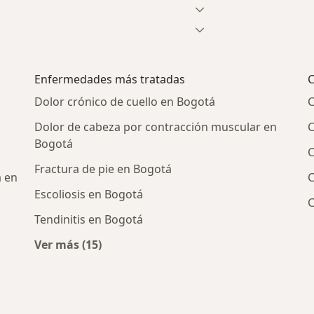
Enfermedades más tratadas
C
Dolor crónico de cuello en Bogotá
C
Dolor de cabeza por contracción muscular en
C
Bogotá
C
Fractura de pie en Bogotá
a en
C
Escoliosis en Bogotá
C
Tendinitis en Bogotá
Ver más (15)
cos más populares
Más en esta categoría: Enfermedades más t