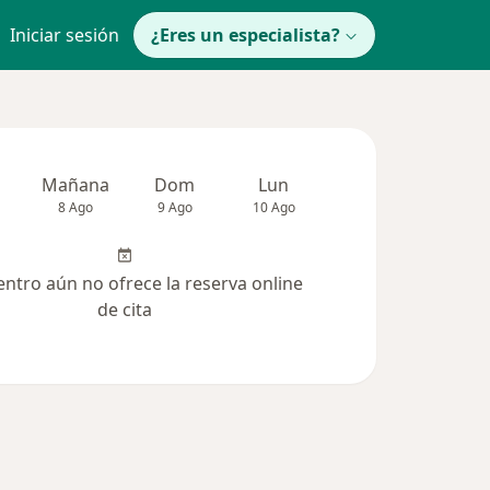
Iniciar sesión
¿Eres un especialista?
Mañana
Dom
Lun
Mar
Mié
8 Ago
9 Ago
10 Ago
11 Ago
12 Ag
entro aún no ofrece la reserva online
de cita