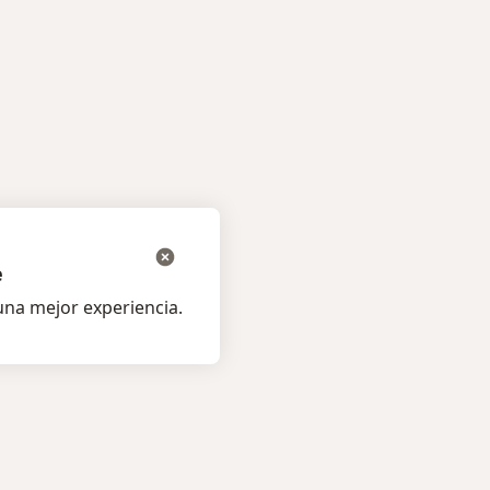
e
na mejor experiencia.
os pacientes
Para profesionales
listas
Planes y precios
s
Para doctores