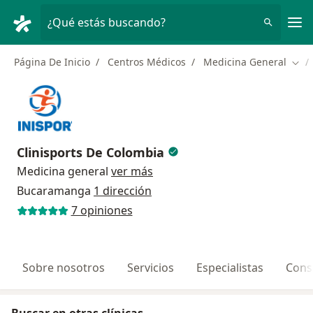
Men
¿Qué estás buscando?
Página De Inicio
Centros Médicos
Medicina General
Camb
Clinisports De Colombia
Medicina general
ver más
Bucaramanga
1 dirección
7 opiniones
Sobre nosotros
Servicios
Especialistas
Cons
Buscar en otras clínicas