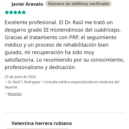
Javier Arevalo
Número de teléfono verificado
J
Excelente profesional. El Dr. Raúl me trató un
desgarro grado III miotendinoso del cuádriceps.
Gracias al tratamiento con PRP, el seguimiento
médico y un proceso de rehabilitación bien
guiado, mi recuperación ha sido muy
satisfactoria. Lo recomiendo por su conocimiento,
profesionalismo y dedicación.
25 de junio de 2026
•
Dr. Raúl Y. Rodriguez
•
Consulta médica especializada en medicina del
deporte
en opinión del usuario Javier Arevalo
•
Reportar
Valentina herrera rubiano
V