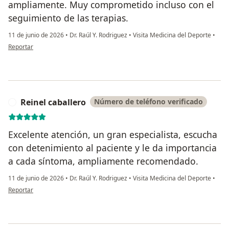
ampliamente. Muy comprometido incluso con el
seguimiento de las terapias.
11 de junio de 2026
•
Dr. Raúl Y. Rodriguez
•
Visita Medicina del Deporte
•
en opinión del usuario Lourdes Castillo
Reportar
Reinel caballero
Número de teléfono verificado
R
Excelente atención, un gran especialista, escucha
con detenimiento al paciente y le da importancia
a cada síntoma, ampliamente recomendado.
11 de junio de 2026
•
Dr. Raúl Y. Rodriguez
•
Visita Medicina del Deporte
•
en opinión del usuario Reinel caballero
Reportar