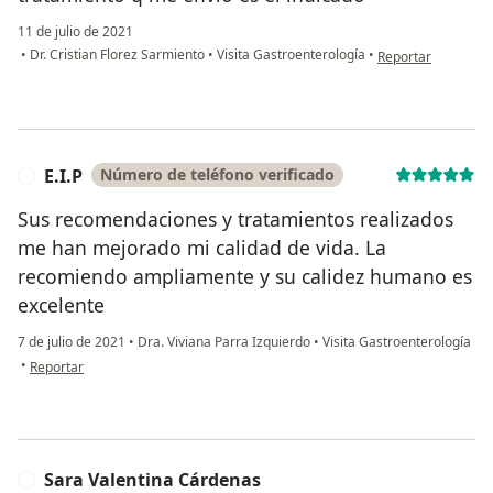
11 de julio de 2021
en opinión del usu
•
Dr. Cristian Florez Sarmiento
•
Visita Gastroenterología
•
Reportar
E.I.P
Número de teléfono verificado
E
Sus recomendaciones y tratamientos realizados
me han mejorado mi calidad de vida. La
recomiendo ampliamente y su calidez humano es
excelente
7 de julio de 2021
•
Dra. Viviana Parra Izquierdo
•
Visita Gastroenterología
en opinión del usuario E.I.P
•
Reportar
Sara Valentina Cárdenas
S