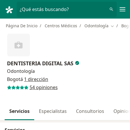
Men
¿Qué estás buscando?
Página De Inicio
Centros Médicos
Odontología
Bog
Cambiar d
DENTISTERIA DIGITAL SAS
Odontología
Bogotá
1 dirección
54 opiniones
Servicios
Especialistas
Consultorios
Opinio
Servicios