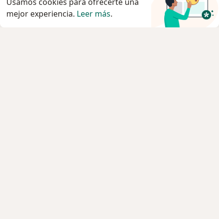
Usamos cookies para ofrecerte una
mejor experiencia.
Leer más
.
Servicio
Privacidad y cookies
Quiénes somos
Contacto
Empleos
Nuevas posiciones
Términos y condiciones
Para los pacientes
Especialistas
Clínicas
Pregunta al Experto
Medicamentos
Servicios
Enfermedades
Preguntas Frecuentes