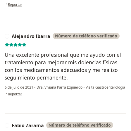
en opinión del usuario José R Botello M.
•
Reportar
Alejandro Ibarra
Número de teléfono verificado
A
Una excelente profesional que me ayudo con el
tratamiento para mejorar mis dolencias físicas
con los medicamentos adecuados y me realizo
seguimiento permanente.
6 de julio de 2021
•
Dra. Viviana Parra Izquierdo
•
Visita Gastroenterología
en opinión del usuario Alejandro Ibarra
•
Reportar
Fabio Zarama
Número de teléfono verificado
F