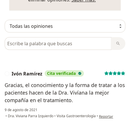
Busca en opiniones
Ivón Ramírez
Cita verificada
I
Gracias, el conocimiento y la forma de tratar a los
pacientes hacen de la Dra. Vivíana la mejor
compañía en el tratamiento.
9 de agosto de 2021
en opinión del usu
•
Dra. Viviana Parra Izquierdo
•
Visita Gastroenterología
•
Reportar