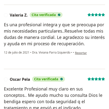
Valeria Z.
Cita verificada
V
Es una profesional integra y que se preocupa por
mis necesidades particulares..Resuelve todas mis
dudas de manera cordial. Le agradezco su interés
y ayuda en mi proceso de recuperación.
en opinión del usuario Val
12 de julio de 2021
•
Dra. Viviana Parra Izquierdo
•
•
Reportar
Oscar Pela
Cita verificada
O
Excelente Profesional muy claro en sus
conceptos.. Me ayudo mucho su consulta Dios le
bendiga espero con toda seguridad q el
tratamiento q me envió es el indicado