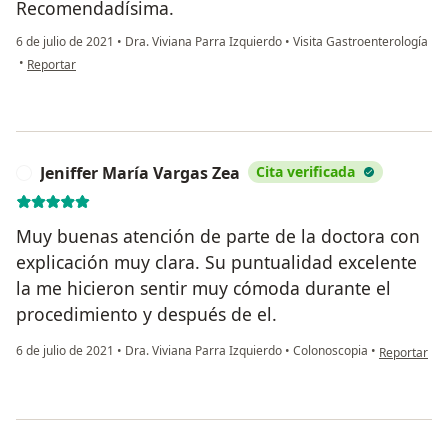
Recomendadísima.
6 de julio de 2021
•
Dra. Viviana Parra Izquierdo
•
Visita Gastroenterología
en opinión del usuario FFs
•
Reportar
Jeniffer María Vargas Zea
Cita verificada
J
Muy buenas atención de parte de la doctora con
explicación muy clara. Su puntualidad excelente
la me hicieron sentir muy cómoda durante el
procedimiento y después de el.
en opinión d
6 de julio de 2021
•
Dra. Viviana Parra Izquierdo
•
Colonoscopia
•
Reportar