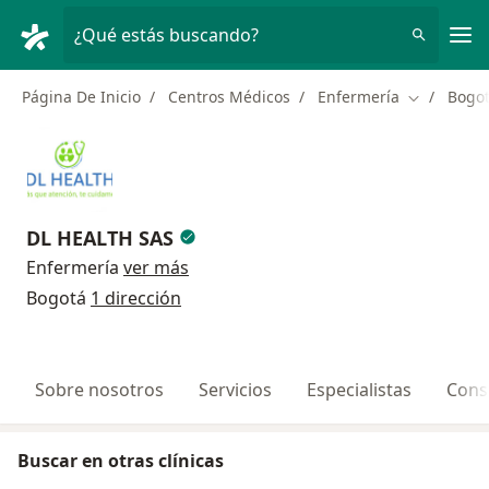
Men
¿Qué estás buscando?
Página De Inicio
Centros Médicos
Enfermería
Bogo
Cambiar de
DL HEALTH SAS
Enfermería
ver más
Bogotá
1 dirección
Sobre nosotros
Servicios
Especialistas
Cons
Buscar en otras clínicas