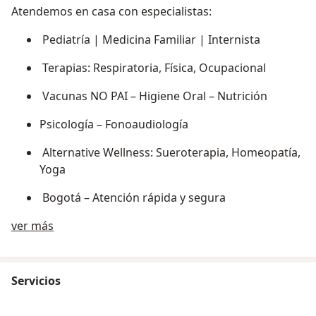
Atendemos en casa con especialistas:
Pediatría | Medicina Familiar | Internista
Terapias: Respiratoria, Física, Ocupacional
Vacunas NO PAI – Higiene Oral – Nutrición
Psicología – Fonoaudiología
Alternative Wellness: Sueroterapia, Homeopatía,
Yoga
Bogotá – Atención rápida y segura
Sobre nosotros
ver más
Escríbenos para agendar tu cita
whatsapp 301 2001211
Servicios
Correo: dlhealthsas@gmail.com