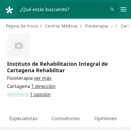
Men
¿Qué estás buscando?
Página De Inicio
Centros Médicos
Fisioterapia
Cart
Cambiar d
Instituto de Rehabilitacion Integral de
Cartagena Rehabilitar
Fisioterapia
ver más
Cartagena
1 dirección
1 opinión
Especialistas
Consultorios
Opiniones