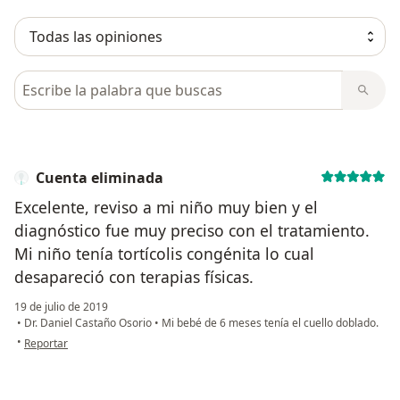
Busca en opiniones
Cuenta eliminada
Excelente, reviso a mi niño muy bien y el
diagnóstico fue muy preciso con el tratamiento.
Mi niño tenía tortícolis congénita lo cual
desapareció con terapias físicas.
19 de julio de 2019
•
Dr. Daniel Castaño Osorio
•
Mi bebé de 6 meses tenía el cuello doblado.
en opinión del usuario Cuenta eliminada
•
Reportar