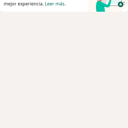
mejor experiencia.
Leer más
.
Servicio
Privacidad y cookies
Quiénes somos
Contacto
Empleos
Nuevas posiciones
Términos y condiciones
Para los pacientes
Especialistas
Clínicas
Pregunta al Experto
Medicamentos
Servicios
Enfermedades
Preguntas Frecuentes
Aplicación para móvil