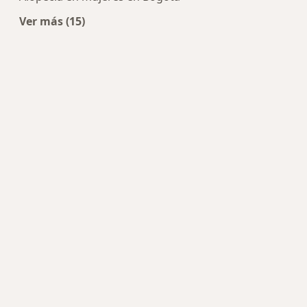
Ver más (15)
Más en esta categoría: Enfermedades más tra