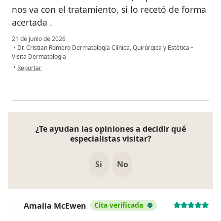
nos va con el tratamiento, si lo recetó de forma
acertada .
21 de junio de 2026
•
Dr. Cristian Romero Dermatología Clínica, Quirúrgica y Estética
•
Visita Dermatología
en opinión del usuario José Luis Diaz
•
Reportar
¿Te ayudan las opiniones a decidir qué
especialistas visitar?
Si
No
Amalia McEwen
Cita verificada
A