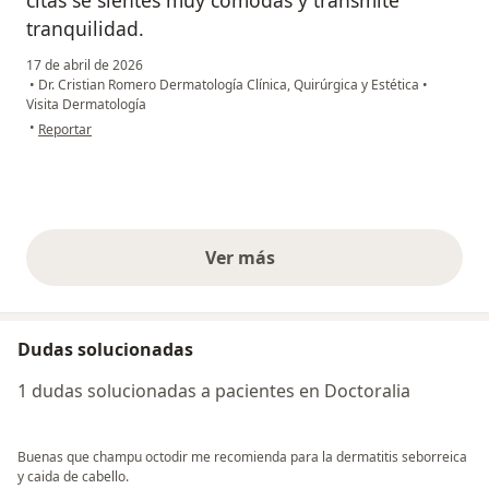
citas se sientes muy cómodas y transmite
tranquilidad.
17 de abril de 2026
•
Dr. Cristian Romero Dermatología Clínica, Quirúrgica y Estética
•
Visita Dermatología
en opinión del usuario Luisa J.
•
Reportar
Ver más
opiniones anteriores
Dudas solucionadas
1 dudas solucionadas a pacientes en Doctoralia
Buenas que champu octodir me recomienda para la dermatitis seborreica
y caida de cabello.