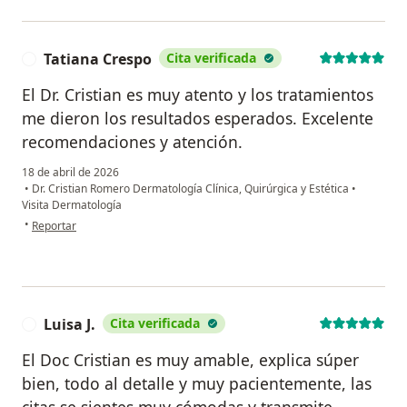
Tatiana Crespo
Cita verificada
T
El Dr. Cristian es muy atento y los tratamientos
me dieron los resultados esperados. Excelente
recomendaciones y atención.
18 de abril de 2026
•
Dr. Cristian Romero Dermatología Clínica, Quirúrgica y Estética
•
Visita Dermatología
en opinión del usuario Tatiana Crespo
•
Reportar
Luisa J.
Cita verificada
L
El Doc Cristian es muy amable, explica súper
bien, todo al detalle y muy pacientemente, las