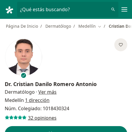
Men
¿Qué estás buscando?
Página De Inicio
Dermatólogo
Medellín
Cristian D
Cambiar de ciud
Dr.
Cristian Danilo Romero Antonio
sobre las especializaciones
Dermatólogo
·
Ver más
Medellín
1 dirección
Núm. Colegiado: 1018430324
32 opiniones