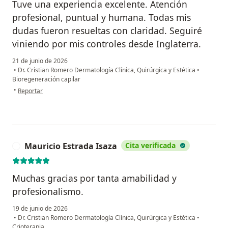
Tuve una experiencia excelente. Atención
profesional, puntual y humana. Todas mis
dudas fueron resueltas con claridad. Seguiré
viniendo por mis controles desde Inglaterra.
21 de junio de 2026
•
Dr. Cristian Romero Dermatología Clínica, Quirúrgica y Estética
•
Bioregeneración capilar
en opinión del usuario Amalia McEwen
•
Reportar
Mauricio Estrada Isaza
Cita verificada
M
Muchas gracias por tanta amabilidad y
profesionalismo.
19 de junio de 2026
•
Dr. Cristian Romero Dermatología Clínica, Quirúrgica y Estética
•
Crioterapia