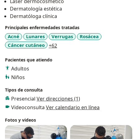
Láser dermocosmético
Dermatología estética
Dermatóloga clínica
Principales enfermedades tratadas
Acné
Lunares
Verrugas
Rosácea
a11y_sr_more_diseases
Cáncer cutáneo
+62
Pacientes que atiendo
Adultos
Niños
Tipos de consulta
Presencial
Ver direcciones (1)
Videoconsulta
Ver calendario en línea
Fotos y videos