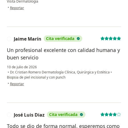
Visita Dermatología
en opinión del usuario Francisca Nevárez
•
Reportar
Jaime Marín
Cita verificada
J
Un profesional excelente con calidad humana y
buen servicio
10 de julio de 2026
•
Dr. Cristian Romero Dermatología Clínica, Quirúrgica y Estética
•
Biopsia de piel incisional y con punch
en opinión del usuario Jaime Marín
•
Reportar
José Luis Diaz
Cita verificada
J
Todo se dio de forma normal, esperemos como