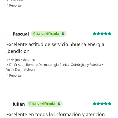
en opinión del usuario Mauricio Estrada Isaza
•
Reportar
Pascual
Cita verificada
P
Excelente actitud de servicio 5buena energia
,bendicion
12 de junio de 2026
•
Dr. Cristian Romero Dermatología Clínica, Quirúrgica y Estética
•
Visita Dermatología
en opinión del usuario Pascual
•
Reportar
Julián
Cita verificada
J
Excelente en todos la información y atención