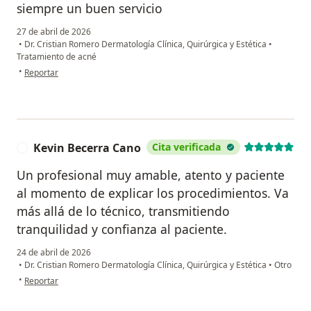
siempre un buen servicio
27 de abril de 2026
•
Dr. Cristian Romero Dermatología Clínica, Quirúrgica y Estética
•
Tratamiento de acné
en opinión del usuario Julián
•
Reportar
Kevin Becerra Cano
Cita verificada
K
Un profesional muy amable, atento y paciente
al momento de explicar los procedimientos. Va
más allá de lo técnico, transmitiendo
tranquilidad y confianza al paciente.
24 de abril de 2026
•
Dr. Cristian Romero Dermatología Clínica, Quirúrgica y Estética
•
Otro
en opinión del usuario Kevin Becerra Cano
•
Reportar