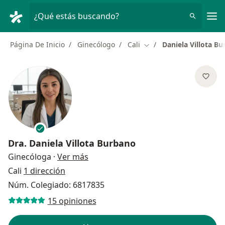
Men
¿Qué estás buscando?
Página De Inicio
Ginecólogo
Cali
Daniela Villota B
Cambiar de ciudad
Dra.
Daniela Villota Burbano
sobre las especializaciones
Ginecóloga
·
Ver más
Cali
1 dirección
Núm. Colegiado: 6817835
15 opiniones