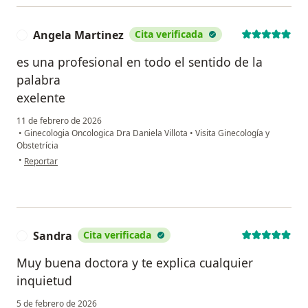
Angela Martinez
Cita verificada
A
es una profesional en todo el sentido de la
palabra
exelente
11 de febrero de 2026
•
Ginecologia Oncologica Dra Daniela Villota
•
Visita Ginecología y
Obstetrícia
en opinión del usuario Angela Martinez
•
Reportar
Sandra
Cita verificada
S
Muy buena doctora y te explica cualquier
inquietud
5 de febrero de 2026