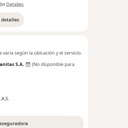
ión
Detalles
detalles
bre la dirección
varía según la ubicación y el servicio.
nitas S.A.
(No disponible para
A.S.
 aseguradora