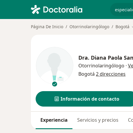
especiali
Página De Inicio
Otorrinolaringólogo
Bogotá
Dra.
Diana Paola Sa
Otorrinolaringólogo
·
V
Bogotá
2 direcciones
Información de contacto
Experiencia
Servicios y precios
Co