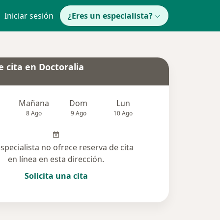
Iniciar sesión
¿Eres un especialista?
 cita en Doctoralia
Mañana
Dom
Lun
Mar
Mié
8 Ago
9 Ago
10 Ago
11 Ago
12 Ag
especialista no ofrece reserva de cita
en línea en esta dirección.
Solicita una cita