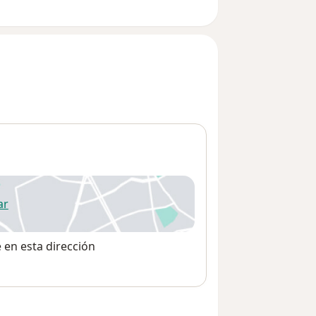
ar
 abre en una nueva pestaña
e en esta dirección