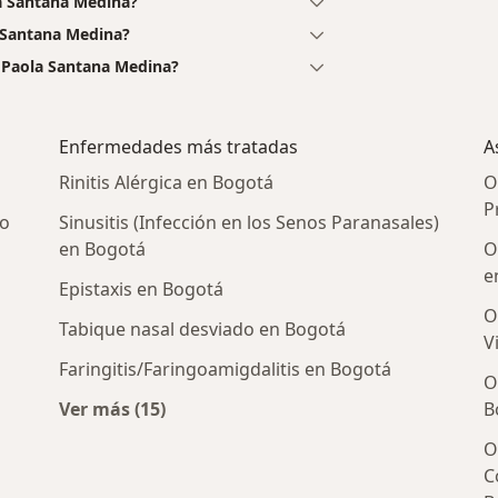
a Santana Medina?
a Santana Medina?
a Paola Santana Medina?
Enfermedades más tratadas
A
Rinitis Alérgica en Bogotá
O
P
ro
Sinusitis (Infección en los Senos Paranasales)
en Bogotá
O
e
Epistaxis en Bogotá
O
Tabique nasal desviado en Bogotá
V
Faringitis/Faringoamigdalitis en Bogotá
O
Ver más (15)
B
ingólogos cercanos
Más en esta categoría: Enfermedades más 
O
C