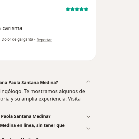
n carisma
en opinión del usuario Cuenta eliminada
•
Dolor de garganta
•
Reportar
Diana Paola Santana Medina?
ringólogo. Te mostramos algunos de
oria y su amplia experiencia: Visita
a Paola Santana Medina?
Medina en línea, sin tener que