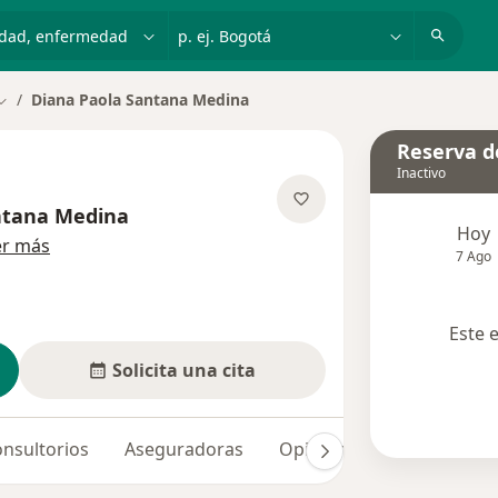
dad, enfermedad o nombre
p. ej. Bogotá
Diana Paola Santana Medina
Cambiar de ciudad
Reserva de
Inactivo
ntana Medina
Hoy
sobre las especializaciones
er más
7 Ago
Este 
Solicita una cita
nsultorios
Aseguradoras
Opiniones (1)