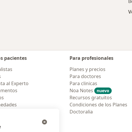
B
V
os pacientes
Para profesionales
listas
Planes y precios
s
Para doctores
ta al Experto
Para clinicas
amentos
Noa Notes
nuevo
os
Recursos gratuitos
medades
Condiciones de los Planes
tas Frecuentes
Doctoralia
ión para móvil
e