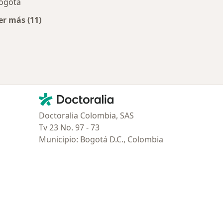
ogotá
er más (11)
Más en esta categoría: Aseguradoras más populare
Contacto
Doctoralia - Página de inicio
Doctoralia Colombia, SAS
Tv 23 No. 97 - 73
Municipio: Bogotá D.C., Colombia