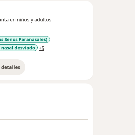
anta en niños y adultos
los Senos Paranasales)
a11y_sr_more_diseases
 nasal desviado
+5
detalles
bre la experiencia