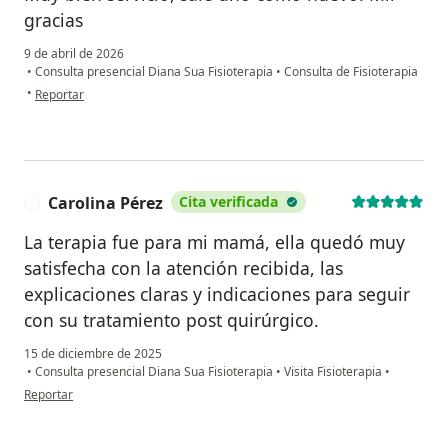
gracias
9 de abril de 2026
•
Consulta presencial Diana Sua Fisioterapia
•
Consulta de Fisioterapia
en opinión del usuario Dary
•
Reportar
Carolina Pérez
Cita verificada
C
La terapia fue para mi mamá, ella quedó muy
satisfecha con la atención recibida, las
explicaciones claras y indicaciones para seguir
con su tratamiento post quirúrgico.
15 de diciembre de 2025
•
Consulta presencial Diana Sua Fisioterapia
•
Visita Fisioterapia
•
en opinión del usuario Carolina Pérez
Reportar