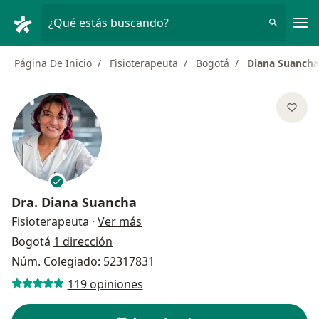
Men
¿Qué estás buscando?
Página De Inicio
Fisioterapeuta
Bogotá
Diana Suancha
Dra.
Diana Suancha
sobre las especializaciones
Fisioterapeuta
·
Ver más
Bogotá
1 dirección
Núm. Colegiado: 52317831
119 opiniones