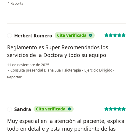
en opinión del usuario OLGA JEANNETTE
•
Reportar
Herbert Romero
Cita verificada
H
Reglamento es Super Recomendados los
servicios de la Doctora y todo su equipo
11 de noviembre de 2025
•
Consulta presencial Diana Sua Fisioterapia
•
Ejercicio Dirigido
•
en opinión del usuario Herbert Romero
Reportar
Sandra
Cita verificada
S
Muy especial en la atención al paciente, explica
todo en detalle y esta muy pendiente de las