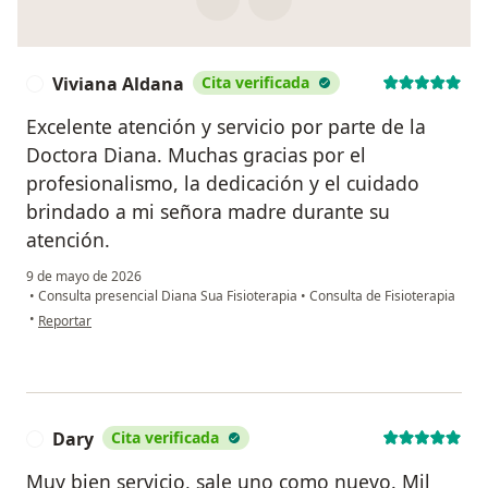
Viviana Aldana
Cita verificada
V
Excelente atención y servicio por parte de la
Doctora Diana. Muchas gracias por el
profesionalismo, la dedicación y el cuidado
brindado a mi señora madre durante su
atención.
9 de mayo de 2026
•
Consulta presencial Diana Sua Fisioterapia
•
Consulta de Fisioterapia
en opinión del usuario Viviana Aldana
•
Reportar
Dary
Cita verificada
D
Muy bien servicio, sale uno como nuevo. Mil