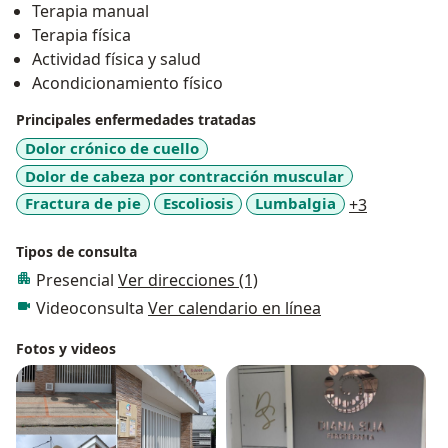
Terapia manual
La fisioterapia es más que ejercicios y técnicas; es una
Terapia física
relación de confianza y esperanza. Estoy agradecida
Actividad física y salud
por la oportunidad de ser parte de ese viaje de
Acondicionamiento físico
recuperación y transformación.
Principales enfermedades tratadas
Dolor crónico de cuello
Dolor de cabeza por contracción muscular
a11y_sr_m
Fractura de pie
Escoliosis
Lumbalgia
+3
Tipos de consulta
Presencial
Ver direcciones (1)
Videoconsulta
Ver calendario en línea
Fotos y videos