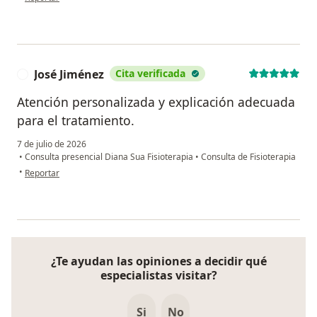
José Jiménez
Cita verificada
J
Atención personalizada y explicación adecuada
para el tratamiento.
7 de julio de 2026
•
Consulta presencial Diana Sua Fisioterapia
•
Consulta de Fisioterapia
en opinión del usuario José Jiménez
•
Reportar
¿Te ayudan las opiniones a decidir qué
especialistas visitar?
Si
No