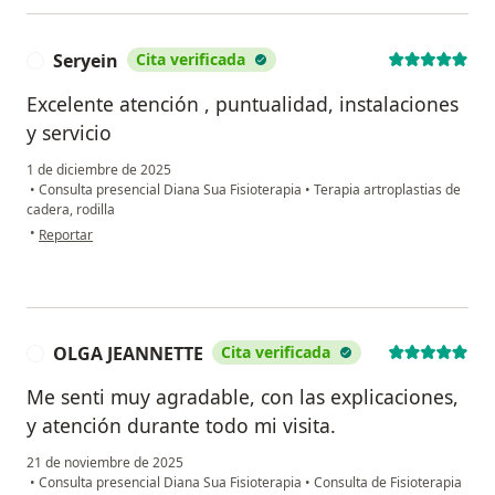
Seryein
Cita verificada
S
Excelente atención , puntualidad, instalaciones
y servicio
1 de diciembre de 2025
•
Consulta presencial Diana Sua Fisioterapia
•
Terapia artroplastias de
cadera, rodilla
en opinión del usuario Seryein
•
Reportar
OLGA JEANNETTE
Cita verificada
O
Me senti muy agradable, con las explicaciones,
y atención durante todo mi visita.
21 de noviembre de 2025
•
Consulta presencial Diana Sua Fisioterapia
•
Consulta de Fisioterapia