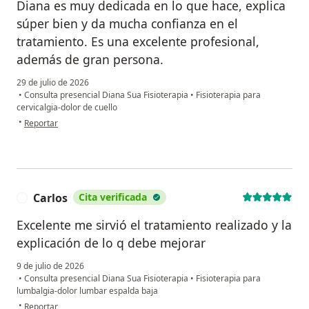
Diana es muy dedicada en lo que hace, explica
súper bien y da mucha confianza en el
tratamiento. Es una excelente profesional,
además de gran persona.
29 de julio de 2026
•
Consulta presencial Diana Sua Fisioterapia
•
Fisioterapia para
cervicalgia-dolor de cuello
en opinión del usuario Jeniffer Salazar
•
Reportar
Carlos
Cita verificada
C
Excelente me sirvió el tratamiento realizado y la
explicación de lo q debe mejorar
9 de julio de 2026
•
Consulta presencial Diana Sua Fisioterapia
•
Fisioterapia para
lumbalgia-dolor lumbar espalda baja
en opinión del usuario Carlos
•
Reportar