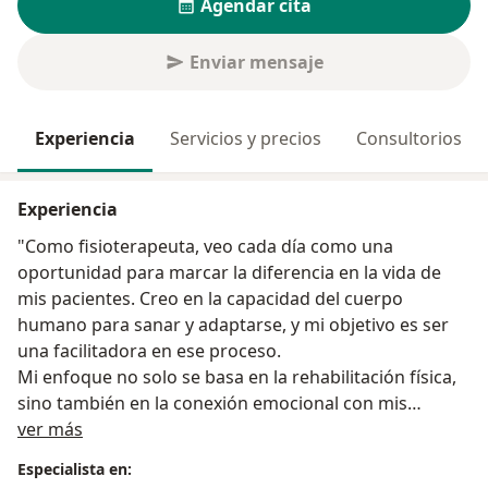
Agendar cita
Enviar mensaje
Experiencia
Servicios y precios
Consultorios
Experiencia
"Como fisioterapeuta, veo cada día como una
oportunidad para marcar la diferencia en la vida de
mis pacientes. Creo en la capacidad del cuerpo
humano para sanar y adaptarse, y mi objetivo es ser
una facilitadora en ese proceso.
Mi enfoque no solo se basa en la rehabilitación física,
sino también en la conexión emocional con mis
Acerca de mí
pacientes. Escucho sus historias, sus miedos, sus
ver más
sueños, y trabajo junto a ellos para superar obstáculos
Especialista en:
y alcanzar sus metas.