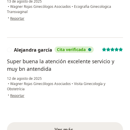
13 de agosto de 2025
•
Wagner Rojas Ginecólogos Asociados
•
Ecografia Ginecologica
Transvaginal
en opinión del usuario N. A
•
Reportar
Alejandra garcía
Cita verificada
A
Super buena la atención excelente servicio y
muy bn antendida
12 de agosto de 2025
•
Wagner Rojas Ginecólogos Asociados
•
Visita Ginecología y
Obstetrícia
en opinión del usuario Alejandra garcía
•
Reportar
Ver más