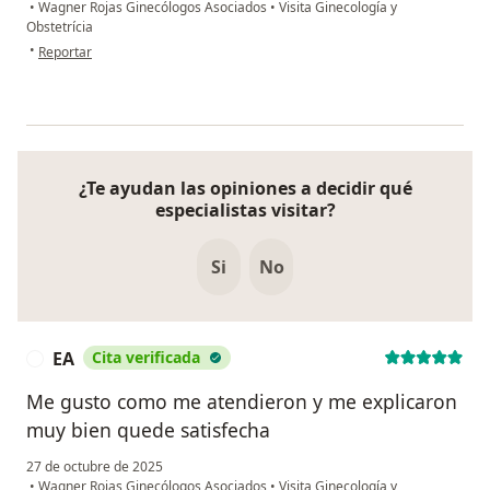
•
Wagner Rojas Ginecólogos Asociados
•
Visita Ginecología y
Obstetrícia
en opinión del usuario Juliana Corredin Chacón
•
Reportar
¿Te ayudan las opiniones a decidir qué
especialistas visitar?
Si
No
EA
Cita verificada
E
Me gusto como me atendieron y me explicaron
muy bien quede satisfecha
27 de octubre de 2025
•
Wagner Rojas Ginecólogos Asociados
•
Visita Ginecología y