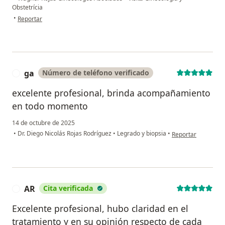
Obstetrícia
en opinión del usuario EA
•
Reportar
ga
Número de teléfono verificado
G
excelente profesional, brinda acompañamiento
en todo momento
14 de octubre de 2025
en opinión del usua
•
Dr. Diego Nicolás Rojas Rodríguez
•
Legrado y biopsia
•
Reportar
AR
Cita verificada
A
Excelente profesional, hubo claridad en el
tratamiento y en su opinión respecto de cada