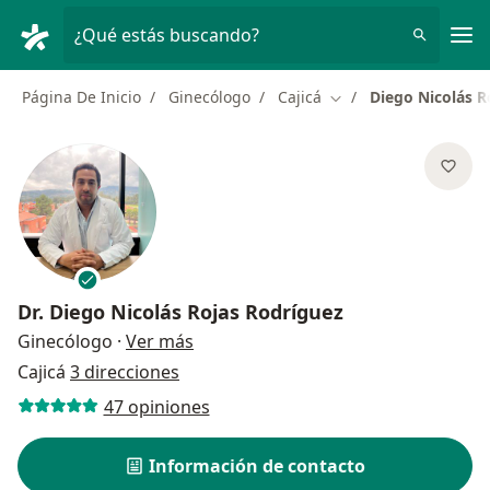
Men
¿Qué estás buscando?
Página De Inicio
Ginecólogo
Cajicá
Diego Nicolás R
Cambiar de ciudad
Dr.
Diego Nicolás Rojas Rodríguez
sobre las especializaciones
Ginecólogo
·
Ver más
Cajicá
3 direcciones
47 opiniones
Información de contacto