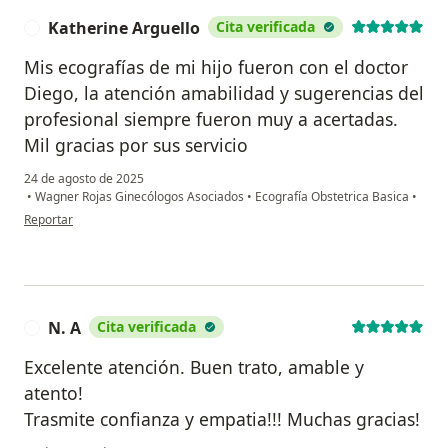
Katherine Arguello
Cita verificada
K
Mis ecografías de mi hijo fueron con el doctor
Diego, la atención amabilidad y sugerencias del
profesional siempre fueron muy a acertadas.
Mil gracias por sus servicio
24 de agosto de 2025
•
Wagner Rojas Ginecólogos Asociados
•
Ecografía Obstetrica Basica
•
en opinión del usuario Katherine Arguello
Reportar
N. A
Cita verificada
N
Excelente atención. Buen trato, amable y
atento!
Trasmite confianza y empatia!!! Muchas gracias!