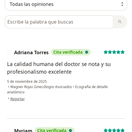
Busca en opiniones
Adriana Torres
Cita verificada
A
La calidad humana del doctor se nota y su
profesionalismo excelente
5 de noviembre de 2025
•
Wagner Rojas Ginecólogos Asociados
•
Ecografía de detalle
anatómico
en opinión del usuario Adriana Torres
•
Reportar
Myriam
Cita verificada
M