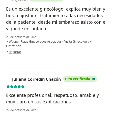
Es un excelente ginecólogo, explica muy bien y
busca ajustar el tratamiento a las necesidades
de la paciente, desde mi embarazo asisto con el
y quede encantada
29 de octubre de 2025
•
Wagner Rojas Ginecólogos Asociados
•
Visita Ginecología y
Obstetrícia
en opinión del usuario Myriam
•
Reportar
Juliana Corredin Chacón
Cita verificada
J
Excelente profesional, respetuoso, amable y
muy claro en sus explicaciones
27 de octubre de 2025