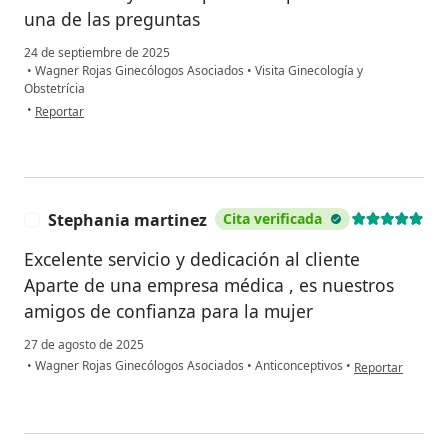
una de las preguntas
24 de septiembre de 2025
•
Wagner Rojas Ginecólogos Asociados
•
Visita Ginecología y
Obstetrícia
en opinión del usuario AR
•
Reportar
Stephania martinez
Cita verificada
S
Excelente servicio y dedicación al cliente
Aparte de una empresa médica , es nuestros
amigos de confianza para la mujer
27 de agosto de 2025
en opinión del u
•
Wagner Rojas Ginecólogos Asociados
•
Anticonceptivos
•
Reportar