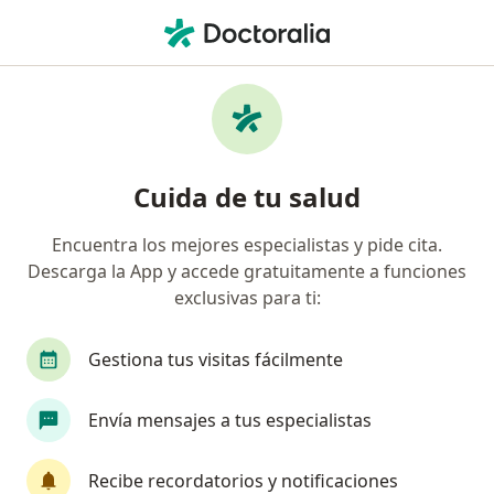
Men
¿Qué estás buscando?
Página De Inicio
Enfermedades
Desgarro Perineal Postparto
Desgarro perineal postparto -
Cuida de tu salud
Información, expertos y
Encuentra los mejores especialistas y pide cita.
preguntas frecuentes
Descarga la App y accede gratuitamente a funciones
exclusivas para ti:
Gestiona tus visitas fácilmente
Información
Envía mensajes a tus especialistas
Recibe recordatorios y notificaciones