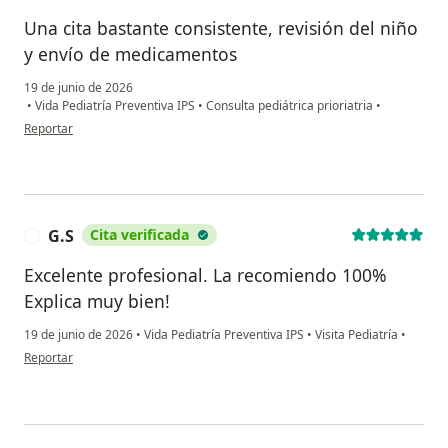
Una cita bastante consistente, revisión del niño
y envío de medicamentos
19 de junio de 2026
•
Vida Pediatría Preventiva IPS
•
Consulta pediátrica prioriatria
•
en opinión del usuario Diana puello
Reportar
G.S
Cita verificada
G
Excelente profesional. La recomiendo 100%
Explica muy bien!
19 de junio de 2026
•
Vida Pediatría Preventiva IPS
•
Visita Pediatría
•
en opinión del usuario G.S
Reportar