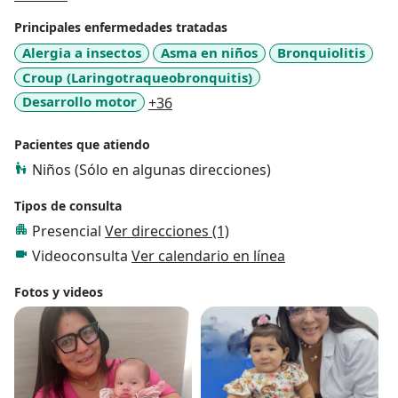
orientación individual a las familias con niños dentro el
Principales enfermedades tratadas
espectro Autista.
Alergia a insectos
Asma en niños
Bronquiolitis
Croup (Laringotraqueobronquitis)
a11y_sr_more_diseases
Desarrollo motor
+36
Pacientes que atiendo
Niños (Sólo en algunas direcciones)
Tipos de consulta
Presencial
Ver direcciones (1)
Videoconsulta
Ver calendario en línea
Fotos y videos