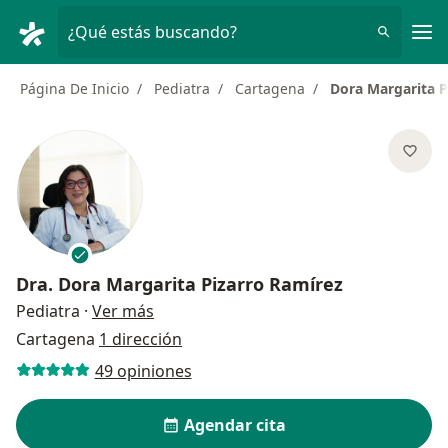
Men
¿Qué estás buscando?
Página De Inicio
Pediatra
Cartagena
Dora Margarita P
Dra.
Dora Margarita Pizarro Ramírez
sobre las especializaciones
Pediatra
·
Ver más
Cartagena
1 dirección
49 opiniones
Agendar cita