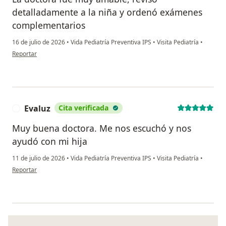
detalladamente a la niña y ordenó exámenes
complementarios
16 de julio de 2026
•
Vida Pediatría Preventiva IPS
•
Visita Pediatría
•
en opinión del usuario Verena Pérez
Reportar
Evaluz
Cita verificada
E
Muy buena doctora. Me nos escuchó y nos
ayudó con mi hija
11 de julio de 2026
•
Vida Pediatría Preventiva IPS
•
Visita Pediatría
•
en opinión del usuario Evaluz
Reportar