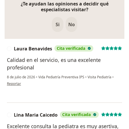
¿Te ayudan las opiniones a decidir qué
especialistas visitar?
Si
No
Laura Benavides
Cita verificada
L
Calidad en el servicio, es una excelente
profesional
8 de julio de 2026
•
Vida Pediatría Preventiva IPS
•
Visita Pediatría
•
en opinión del usuario Laura Benavides
Reportar
Lina Maria Caicedo
Cita verificada
L
Excelente consulta la pediatra es muy asertiva,