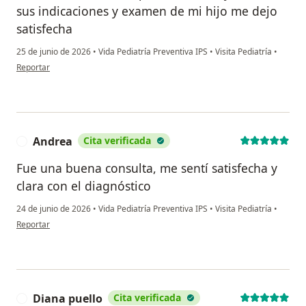
sus indicaciones y examen de mi hijo me dejo
satisfecha
25 de junio de 2026
•
Vida Pediatría Preventiva IPS
•
Visita Pediatría
•
en opinión del usuario Lina Maria Caicedo
Reportar
Andrea
Cita verificada
A
Fue una buena consulta, me sentí satisfecha y
clara con el diagnóstico
24 de junio de 2026
•
Vida Pediatría Preventiva IPS
•
Visita Pediatría
•
en opinión del usuario Andrea
Reportar
Diana puello
Cita verificada
D