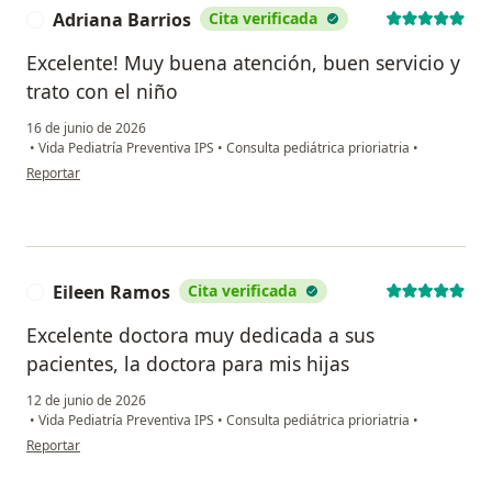
Adriana Barrios
Cita verificada
A
Excelente! Muy buena atención, buen servicio y
trato con el niño
16 de junio de 2026
•
Vida Pediatría Preventiva IPS
•
Consulta pediátrica prioriatria
•
en opinión del usuario Adriana Barrios
Reportar
Eileen Ramos
Cita verificada
E
Excelente doctora muy dedicada a sus
pacientes, la doctora para mis hijas
12 de junio de 2026
•
Vida Pediatría Preventiva IPS
•
Consulta pediátrica prioriatria
•
en opinión del usuario Eileen Ramos
Reportar