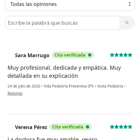
Busca en opiniones
Sara Marrugo
Cita verificada
S
Muy profesional, dedicada y empática. Muy
detallada en su explicación
24 de julio de 2026
•
Vida Pediatría Preventiva IPS
•
Visita Pediatría
•
en opinión del usuario Sara Marrugo
Reportar
Verena Pérez
Cita verificada
V
La doctora fue muy amable, reviso