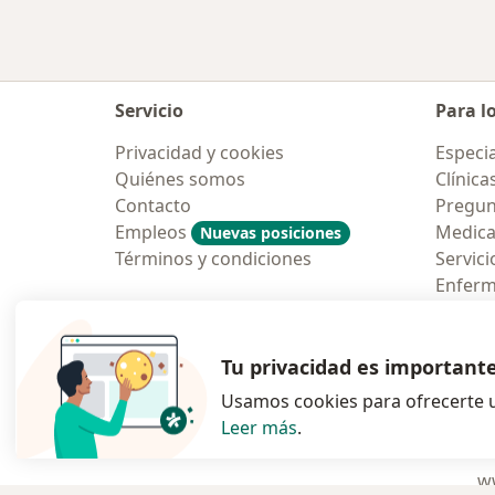
Servicio
Para l
Privacidad y cookies
Especia
Quiénes somos
Clínica
Contacto
Pregun
Empleos
Medic
Nuevas posiciones
Términos y condiciones
Servici
Enfer
Pregun
Aplicac
Tu privacidad es important
Usamos cookies para ofrecerte u
Leer más
.
se abre en una n
se abre 
s
Polska
,
Türkiye
,
España
,
ww