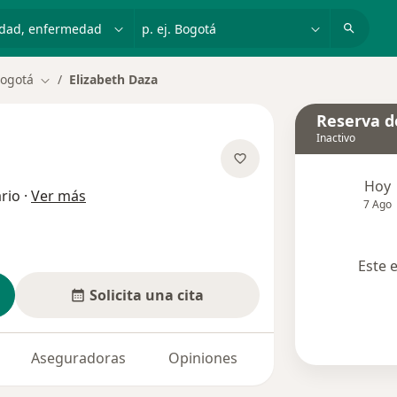
dad, enfermedad o nombre
p. ej. Bogotá
ogotá
Elizabeth Daza
Cambiar de ciudad
Reserva de
Inactivo
Hoy
sobre las especializaciones
rio
·
Ver más
7 Ago
Este 
Solicita una cita
Aseguradoras
Opiniones