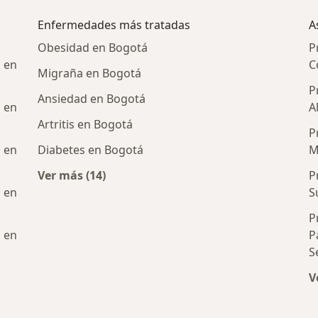
a
Enfermedades más tratadas
A
Obesidad en Bogotá
P
 en
C
Migraña en Bogotá
P
Ansiedad en Bogotá
 en
A
Artritis en Bogotá
P
 en
Diabetes en Bogotá
M
Ver más (14)
P
Más en esta categoría: Enfermedades más 
 en
S
P
 en
P
S
V
les en medicina complementaria cercanos