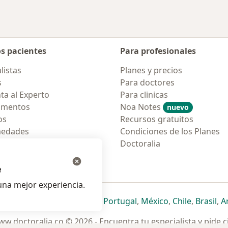
os pacientes
Para profesionales
listas
Planes y precios
s
Para doctores
ta al Experto
Para clinicas
amentos
Noa Notes
nuevo
os
Recursos gratuitos
medades
Condiciones de los Planes
tas Frecuentes
Doctoralia
ión para móvil
e
na mejor experiencia.
ueva pestaña
en una nueva pestaña
e abre en una nueva pestaña
se abre en una nueva pestaña
se abre en una nueva pestaña
se abre en una nueva pestaña
se abre en una nueva p
se abre en una
se abre e
se
Italia
,
Deutschland
,
Česko
,
Portugal
,
México
,
Chile
,
Brasil
,
A
w.doctoralia.co © 2026 - Encuentra tu especialista y pide c