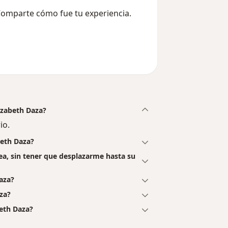
 Comparte cómo fue tu experiencia.
lizabeth Daza?
io.
beth Daza?
nea, sin tener que desplazarme hasta su
aza?
za?
beth Daza?