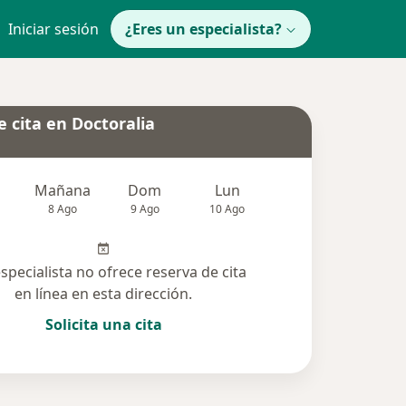
Iniciar sesión
¿Eres un especialista?
 cita en Doctoralia
Mañana
Dom
Lun
Mar
Mié
8 Ago
9 Ago
10 Ago
11 Ago
12 Ag
especialista no ofrece reserva de cita
en línea en esta dirección.
Solicita una cita