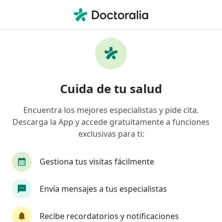
Men
Acoso Laboral • Villavicencio, Meta
Filtros
• 1
Seguro
Mapa
Especialistas en Acoso laboral en
Cuida de tu salud
Villavicencio
Encuentra los mejores especialistas y pide cita.
Descarga la App y accede gratuitamente a funciones
¿Qué especialidad estás buscando?
exclusivas para ti:
Psicólogo
Médico laboral
Neuropsicólogo
Gestiona tus visitas fácilmente
Envía mensajes a tus especialistas
Recibe recordatorios y notificaciones