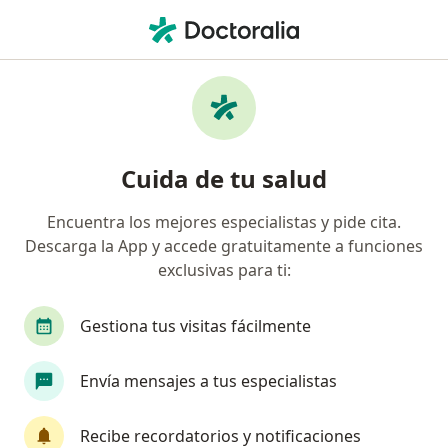
Men
Acoso Laboral • Zipaquirá, Cundinamarca
Filtros
• 1
Seguro
Mapa
Especialistas en Acoso laboral en Zipaquirá
Cuida de tu salud
Encuentra los mejores especialistas y pide cita.
¿Qué especialidad estás buscando?
Descarga la App y accede gratuitamente a funciones
Psicólogo
Psiquiatra
Epidemiólogo
F
exclusivas para ti:
Gestiona tus visitas fácilmente
Envía mensajes a tus especialistas
Recibe recordatorios y notificaciones