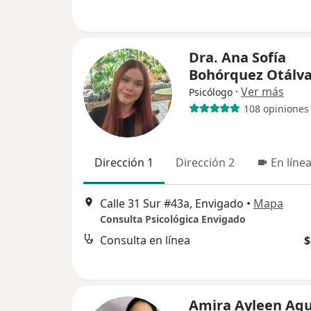
Dra. Ana Sofía
Bohórquez Otálv
·
Ver más
Psicólogo
108 opiniones
Dirección 1
Dirección 2
En líne
Calle 31 Sur #43a, Envigado
•
Mapa
Consulta Psicológica Envigado
Consulta en línea
$
Amira Ayleen Agu