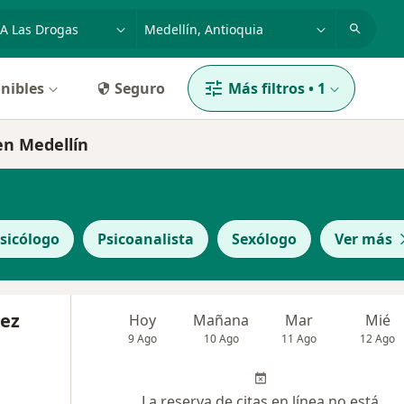
dad, enfermedad o nombre
p. ej. Bogotá
nibles
Seguro
Más filtros
•
1
 en Medellín
sicólogo
Psicoanalista
Sexólogo
Ver más
ñez
Hoy
Mañana
Mar
Mié
9 Ago
10 Ago
11 Ago
12 Ago
La reserva de citas en línea no está