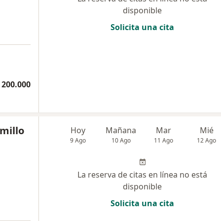
disponible
Solicita una cita
 200.000
amillo
Hoy
Mañana
Mar
Mié
9 Ago
10 Ago
11 Ago
12 Ago
La reserva de citas en línea no está
disponible
Solicita una cita