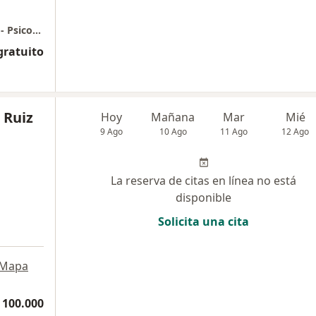
Online Poblado - Alma & Mente Psychology - Psicoterapeutas
gratuito
 Ruiz
Hoy
Mañana
Mar
Mié
9 Ago
10 Ago
11 Ago
12 Ago
La reserva de citas en línea no está
disponible
Solicita una cita
Mapa
 100.000