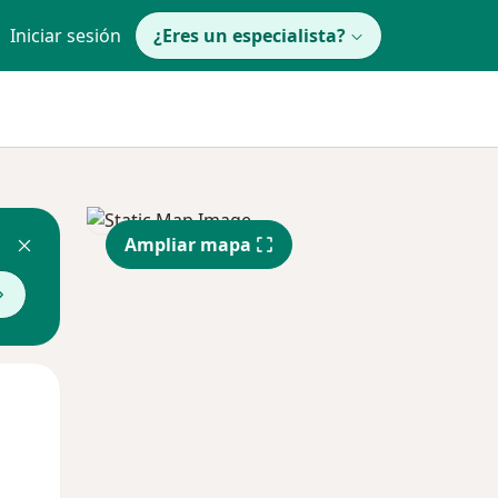
Iniciar sesión
¿Eres un especialista?
Ampliar mapa
Jue
Vie
Sáb
13 Ago
14 Ago
15 Ago