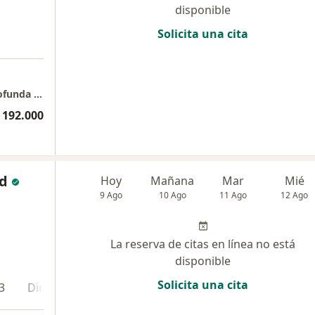
disponible
Solicita una cita
a
Esencia Cuántica: Espacio terapéutico de profunda transformación
 192.000
nd
Hoy
Mañana
Mar
Mié
9 Ago
10 Ago
11 Ago
12 Ago
La reserva de citas en línea no está
disponible
Solicita una cita
3
Dirección 4
En línea