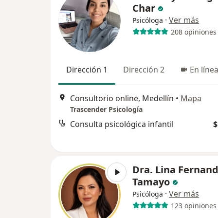
Char
·
Ver más
Psicóloga
208 opiniones
Dirección 1
Dirección 2
En líne
Consultorio online, Medellín
•
Mapa
Trascender Psicología
Consulta psicológica infantil
$
Dra. Lina Fernan
Tamayo
·
Ver más
Psicóloga
123 opiniones