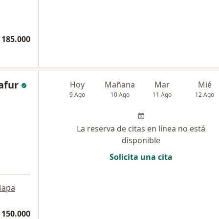
 185.000
afur
Hoy
Mañana
Mar
Mié
9 Ago
10 Ago
11 Ago
12 Ago
La reserva de citas en línea no está
disponible
Solicita una cita
apa
 150.000