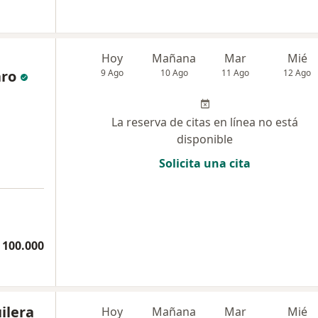
Hoy
Mañana
Mar
Mié
aro
9 Ago
10 Ago
11 Ago
12 Ago
La reserva de citas en línea no está
disponible
Solicita una cita
a
 100.000
ilera
Hoy
Mañana
Mar
Mié