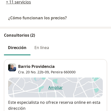
+ 11 servicios
¿Cómo funcionan los precios?
Consultorios (2)
Dirección
En línea
Barrio Providencia
Cra. 20 No. 22b-09,
Pereira
660000
Ampliar
se abre en una nueva pestañ
Disponibilidad
Este especialista no ofrece reserva online en esta
dirección