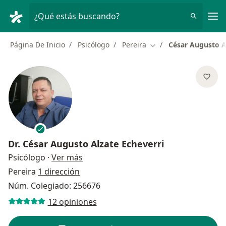
Men
¿Qué estás buscando?
Página De Inicio
Psicólogo
Pereira
César Augusto A
Cambiar de ciudad
Dr.
César Augusto Alzate Echeverri
sobre las especializaciones
Psicólogo
·
Ver más
Pereira
1 dirección
Núm. Colegiado: 256676
12 opiniones