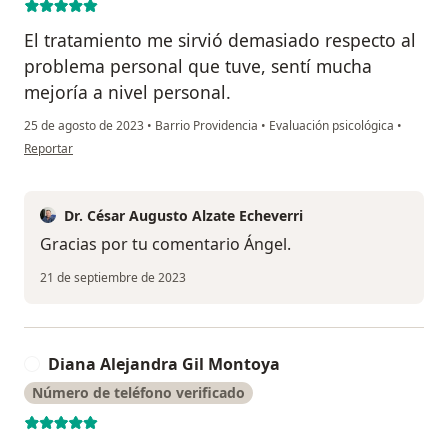
El tratamiento me sirvió demasiado respecto al
problema personal que tuve, sentí mucha
mejoría a nivel personal.
25 de agosto de 2023
•
Barrio Providencia
•
Evaluación psicológica
•
en opinión del usuario Ángel David Arcila Villegas
Reportar
Dr. César Augusto Alzate Echeverri
Gracias por tu comentario Ángel.
21 de septiembre de 2023
Diana Alejandra Gil Montoya
D
Número de teléfono verificado