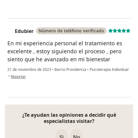
Edubier
Número de teléfono verificado
E
En mi experiencia personal el tratamiento es
excelente , estoy siguiendo el proceso , pero
siento que he avanzado en mi bienestar
21 de noviembre de 2023
•
Barrio Providencia
•
Psicoterapia Individual
en opinión del usuario Edubier
•
Reportar
¿Te ayudan las opiniones a decidir qué
especialistas visitar?
Si
No