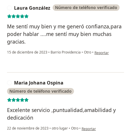
Laura González
Número de teléfono verificado
L
Me sentí muy bien y me generó confianza,para
poder hablar ....me sentí muy bien muchas
gracias.
en opinión del usuari
15 de diciembre de 2023
•
Barrio Providencia
•
Otro
•
Reportar
Maria Johana Ospina
M
Número de teléfono verificado
Excelente servicio ,puntualidad,amabilidad y
dedicación
en opinión del usuario Maria 
22 de noviembre de 2023
•
otro lugar
•
Otro
•
Reportar