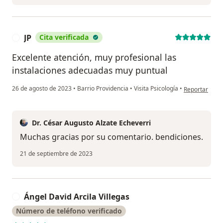
JP
Cita verificada
J
Excelente atención, muy profesional las
instalaciones adecuadas muy puntual
en opinión del
26 de agosto de 2023
•
Barrio Providencia
•
Visita Psicología
•
Reportar
Dr. César Augusto Alzate Echeverri
Muchas gracias por su comentario. bendiciones.
21 de septiembre de 2023
Ángel David Arcila Villegas
Á
Número de teléfono verificado