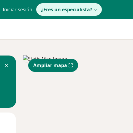
Iniciar sesión
¿Eres un especialista?
Ampliar mapa
Lun
Mar
Mié
10 Ago
11 Ago
12 Ago