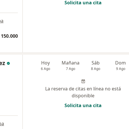
Solicita una cita
pa
 150.000
ez
Hoy
Mañana
Sáb
Dom
6 Ago
7 Ago
8 Ago
9 Ago
La reserva de citas en línea no está
disponible
Solicita una cita
pa