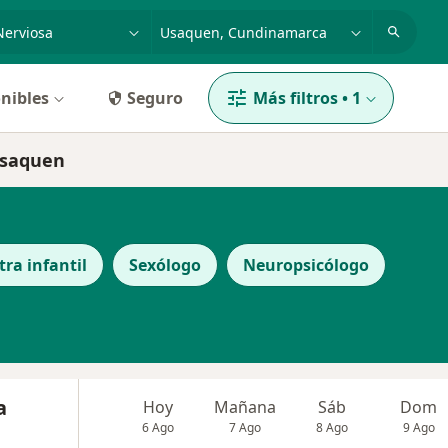
dad, enfermedad o nombre
p. ej. Bogotá
nibles
Seguro
Más filtros
•
1
Usaquen
tra infantil
Sexólogo
Neuropsicólogo
a
Hoy
Mañana
Sáb
Dom
6 Ago
7 Ago
8 Ago
9 Ago