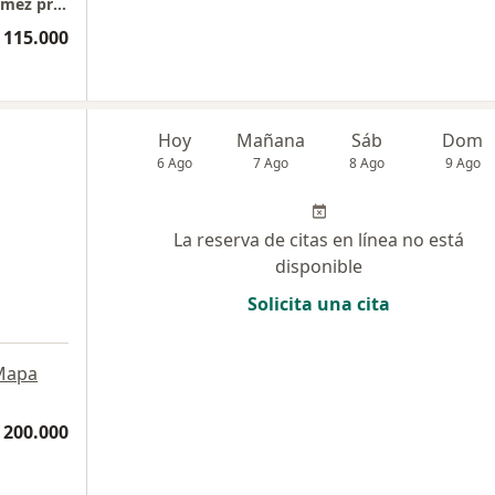
Integral Minds - Consultorio Dra. Tatiana Gómez presencial
 115.000
Hoy
Mañana
Sáb
Dom
6 Ago
7 Ago
8 Ago
9 Ago
La reserva de citas en línea no está
disponible
Solicita una cita
Mapa
 200.000