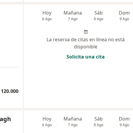
Hoy
Mañana
Sáb
Dom
6 Ago
7 Ago
8 Ago
9 Ago
La reserva de citas en línea no está
disponible
Solicita una cita
 120.000
bagh
Hoy
Mañana
Sáb
Dom
6 Ago
7 Ago
8 Ago
9 Ago