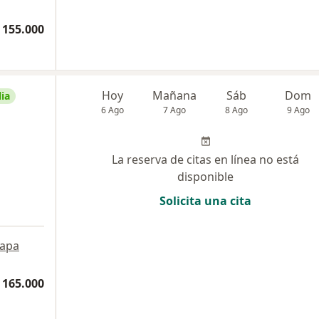
 155.000
Hoy
Mañana
Sáb
Dom
ia
6 Ago
7 Ago
8 Ago
9 Ago
La reserva de citas en línea no está
disponible
Solicita una cita
apa
 165.000