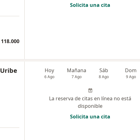
Solicita una cita
a
 118.000
 Uribe
Hoy
Mañana
Sáb
Dom
6 Ago
7 Ago
8 Ago
9 Ago
La reserva de citas en línea no está
disponible
Solicita una cita
a