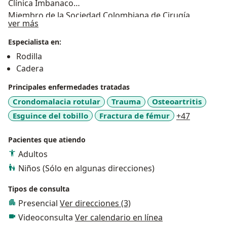
Clínica Imbanaco
Miembro de la Sociedad Colombiana de Cirugía
Acerca de mí
ver más
Ortopédica y Traumatología, capítulo cadera y rodilla
Especialista en:
Rodilla
Cadera
Principales enfermedades tratadas
Crondomalacia rotular
Trauma
Osteoartritis
a11y_sr_
Esguince del tobillo
Fractura de fémur
+47
Pacientes que atiendo
Adultos
Niños (Sólo en algunas direcciones)
Tipos de consulta
Presencial
Ver direcciones (3)
Videoconsulta
Ver calendario en línea