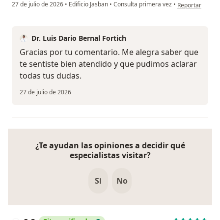
en opinión del 
27 de julio de 2026
•
Edificio Jasban
•
Consulta primera vez
•
Reportar
Dr. Luis Dario Bernal Fortich
Gracias por tu comentario. Me alegra saber que
te sentiste bien atendido y que pudimos aclarar
todas tus dudas.
27 de julio de 2026
¿Te ayudan las opiniones a decidir qué
especialistas visitar?
Si
No