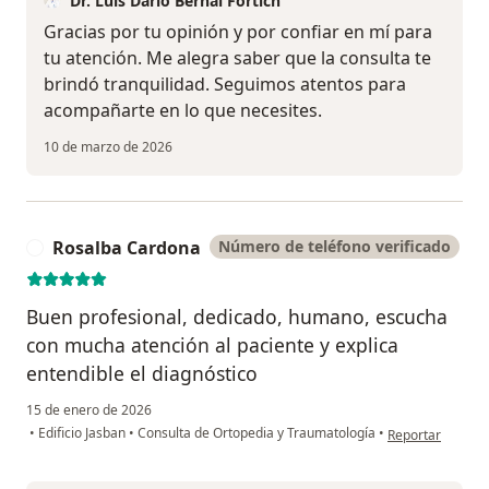
Dr. Luis Dario Bernal Fortich
Gracias por tu opinión y por confiar en mí para
tu atención. Me alegra saber que la consulta te
brindó tranquilidad. Seguimos atentos para
acompañarte en lo que necesites.
10 de marzo de 2026
Rosalba Cardona
Número de teléfono verificado
R
Buen profesional, dedicado, humano, escucha
con mucha atención al paciente y explica
entendible el diagnóstico
15 de enero de 2026
en opinión del u
•
Edificio Jasban
•
Consulta de Ortopedia y Traumatología
•
Reportar