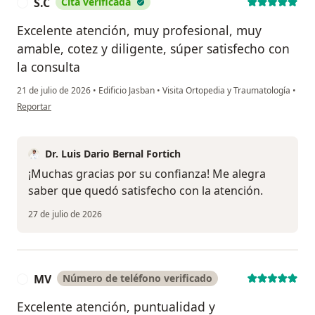
S.C
Cita verificada
S
Excelente atención, muy profesional, muy
amable, cotez y diligente, súper satisfecho con
la consulta
21 de julio de 2026
•
Edificio Jasban
•
Visita Ortopedia y Traumatología
•
en opinión del usuario S.C
Reportar
Dr. Luis Dario Bernal Fortich
¡Muchas gracias por su confianza! Me alegra
saber que quedó satisfecho con la atención.
27 de julio de 2026
MV
Número de teléfono verificado
M
Excelente atención, puntualidad y