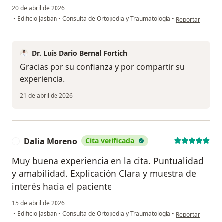
20 de abril de 2026
en opinión del u
•
Edificio Jasban
•
Consulta de Ortopedia y Traumatología
•
Reportar
Dr. Luis Dario Bernal Fortich
Gracias por su confianza y por compartir su
experiencia.
21 de abril de 2026
Dalia Moreno
Cita verificada
D
Muy buena experiencia en la cita. Puntualidad
y amabilidad. Explicación Clara y muestra de
interés hacia el paciente
15 de abril de 2026
en opinión del u
•
Edificio Jasban
•
Consulta de Ortopedia y Traumatología
•
Reportar