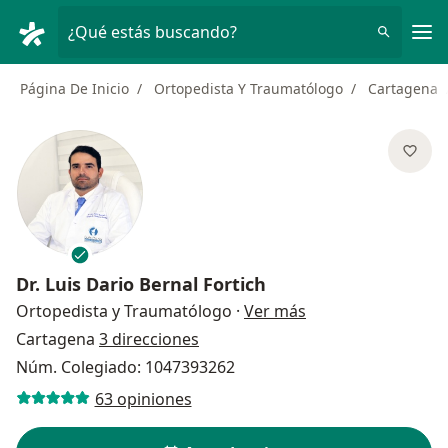
Men
¿Qué estás buscando?
Página De Inicio
Ortopedista Y Traumatólogo
Cartagena
Dr.
Luis Dario Bernal Fortich
sobre las especial
Ortopedista y Traumatólogo
·
Ver más
Cartagena
3 direcciones
Núm. Colegiado: 1047393262
63 opiniones