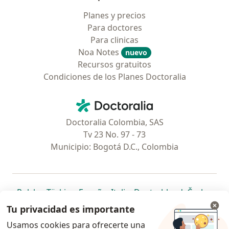
Planes y precios
Para doctores
Para clinicas
Noa Notes
nuevo
Recursos gratuitos
Condiciones de los Planes Doctoralia
Contacto
Doctoralia - Página de inicio
Doctoralia Colombia, SAS
Tv 23 No. 97 - 73
Municipio: Bogotá D.C., Colombia
se abre en una nueva pestaña
se abre en una nueva pestaña
se abre en una nueva pestaña
se abre en una nueva pes
se abre en 
se a
Polska
,
Türkiye
,
España
,
Italia
,
Deutschland
,
Česko
,
se abre en una nueva pestaña
se abre en una nueva pestaña
se abre en una nueva pestaña
se abre en una nueva p
se abre en 
se abr
Portugal
,
México
,
Chile
,
Brasil
,
Argentina
,
Perú
,
Tu privacidad es importante
se abre en una nueva pe
Colombia
Usamos cookies para ofrecerte una