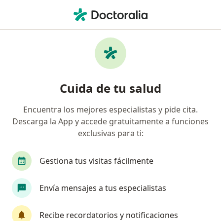
Men
Crisis De Pánico • Cali, Valle del Cauca
Filtros
• 1
Seguro
Mapa
Especialistas en Crisis de pánico en Cali
Cuida de tu salud
Encuentra los mejores especialistas y pide cita.
¿Qué especialidad estás buscando?
Descarga la App y accede gratuitamente a funciones
Psicólogo
Psicoanalista
Neuropsicólogo
exclusivas para ti:
Gestiona tus visitas fácilmente
Envía mensajes a tus especialistas
Recibe recordatorios y notificaciones