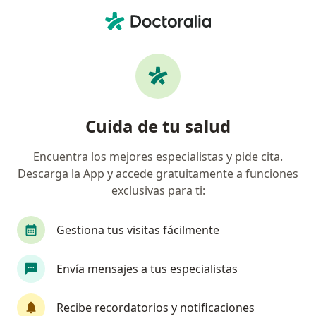
Men
Dolor Articular • Tenjo, Cundinamarca
Filtros
• 1
Seguro
Mapa
Especialistas en Dolor articular en Tenjo
Cuida de tu salud
Encuentra los mejores especialistas y pide cita.
¿Qué especialidad estás buscando?
Descarga la App y accede gratuitamente a funciones
Médico general
Epidemiólogo
exclusivas para ti:
Gestiona tus visitas fácilmente
Envía mensajes a tus especialistas
Recibe recordatorios y notificaciones