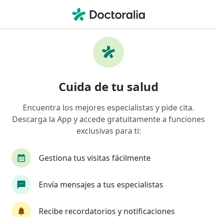
Men
Dolor Articular • Tabio, Cundinamarca
Filtros
• 1
Seguro
Mapa
Especialistas en Dolor articular en Tabio
Cuida de tu salud
Encuentra los mejores especialistas y pide cita.
¿Qué especialidad estás buscando?
Descarga la App y accede gratuitamente a funciones
Médico general
Especialista en Medicina Famil
exclusivas para ti:
Gestiona tus visitas fácilmente
Envía mensajes a tus especialistas
Recibe recordatorios y notificaciones