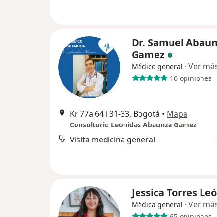
Dr. Samuel Abau
Gamez
·
Ver má
Médico general
10 opiniones
Kr 77a 64 i 31-33, Bogotá
•
Mapa
Consultorio Leonidas Abaunza Gamez
Visita medicina general
Jessica Torres Le
·
Ver má
Médica general
65 opiniones