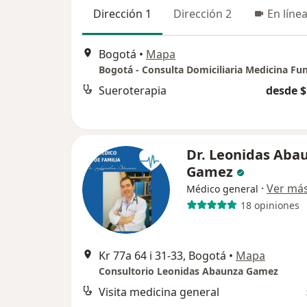
Dirección 1
Dirección 2
En líne
Bogotá
•
Mapa
Sueroterapia
desde $
Dr. Leonidas Aba
Gamez
·
Ver má
Médico general
18 opiniones
Kr 77a 64 i 31-33, Bogotá
•
Mapa
Consultorio Leonidas Abaunza Gamez
Visita medicina general