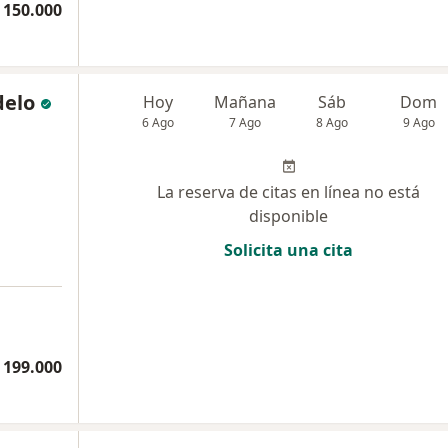
 150.000
delo
Hoy
Mañana
Sáb
Dom
6 Ago
7 Ago
8 Ago
9 Ago
La reserva de citas en línea no está
disponible
Solicita una cita
 199.000