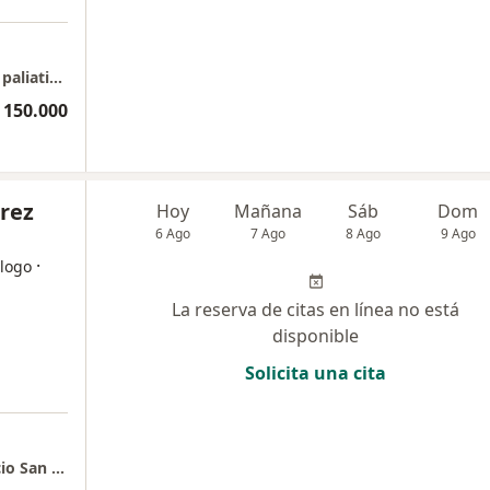
Dra Adriana Díaz: Alivio de dolor y cuidados paliativoss
 150.000
rez
Hoy
Mañana
Sáb
Dom
6 Ago
7 Ago
8 Ago
9 Ago
·
logo
La reserva de citas en línea no está
disponible
Solicita una cita
a
Dra Katherine Perez - Consultorio 615. Edificio San Sebastian del Country