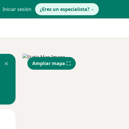
Iniciar sesión
¿Eres un especialista?
Ampliar mapa
Lun
Mar
Mié
10 Ago
11 Ago
12 Ago