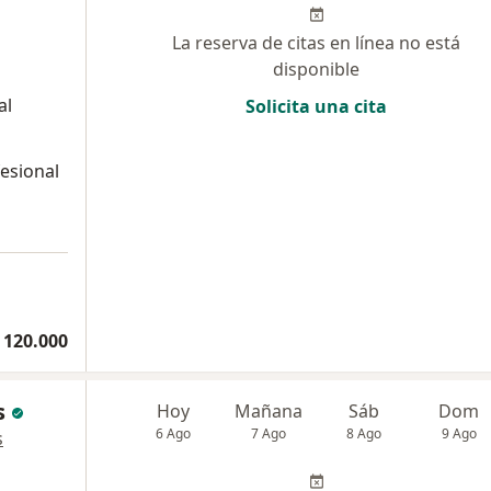
La reserva de citas en línea no está
disponible
al
Solicita una cita
a
esional
 120.000
s
Hoy
Mañana
Sáb
Dom
6 Ago
7 Ago
8 Ago
9 Ago
s