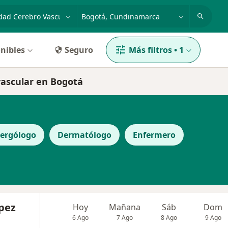
dad, enfermedad o nombre
p. ej. Bogotá
nibles
Seguro
Más filtros
•
1
vascular en Bogotá
lergólogo
Dermatólogo
Enfermero
pez
Hoy
Mañana
Sáb
Dom
6 Ago
7 Ago
8 Ago
9 Ago