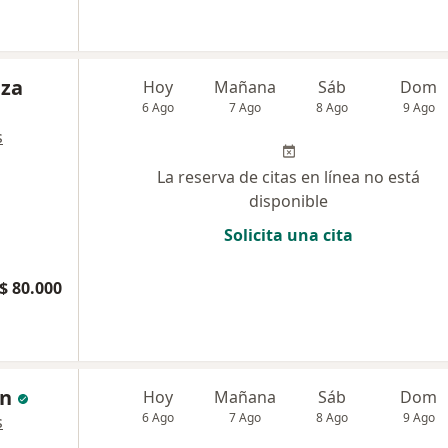
nza
Hoy
Mañana
Sáb
Dom
6 Ago
7 Ago
8 Ago
9 Ago
s
La reserva de citas en línea no está
disponible
Solicita una cita
$ 80.000
ón
Hoy
Mañana
Sáb
Dom
6 Ago
7 Ago
8 Ago
9 Ago
s