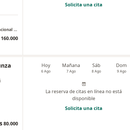
Solicita una cita
a
Bogotá - Consulta Domiciliaria Medicina Funcional Biorreguladora
 160.000
unza
Hoy
Mañana
Sáb
Dom
6 Ago
7 Ago
8 Ago
9 Ago
s
La reserva de citas en línea no está
disponible
Solicita una cita
$ 80.000