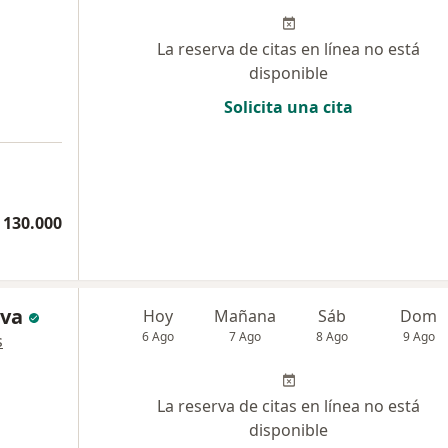
La reserva de citas en línea no está
disponible
Solicita una cita
 130.000
lva
Hoy
Mañana
Sáb
Dom
6 Ago
7 Ago
8 Ago
9 Ago
s
La reserva de citas en línea no está
disponible