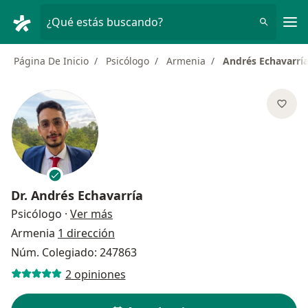
Men
¿Qué estás buscando?
Página De Inicio
Psicólogo
Armenia
Andrés Echavarrí
Dr.
Andrés Echavarría
sobre las especializaciones
Psicólogo
·
Ver más
Armenia
1 dirección
Núm. Colegiado: 247863
2 opiniones