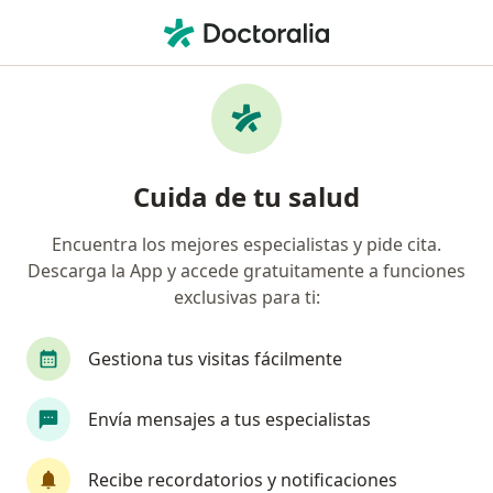
Men
Fístula Rectovaginal • Medellín, Antioquia
Filtros
• 1
Seguro
Mapa
Especialistas en Fístula rectovaginal en
Cuida de tu salud
Medellín
Encuentra los mejores especialistas y pide cita.
Descarga la App y accede gratuitamente a funciones
¿Qué especialidad estás buscando?
exclusivas para ti:
Ginecólogo
Gastroenterólogo
Médico gen
Gestiona tus visitas fácilmente
Envía mensajes a tus especialistas
Recibe recordatorios y notificaciones