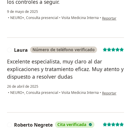
los controles a seguir.
9 de mayo de 2025
en opinión del us
•
NEURO+, Consulta presencial
•
Visita Medicina Interna
•
Reportar
Laura
Número de teléfono verificado
L
Excelente especialista, muy claro al dar
explicaciones y tratamiento eficaz. Muy atento y
dispuesto a resolver dudas
26 de abril de 2025
en opinión del us
•
NEURO+, Consulta presencial
•
Visita Medicina Interna
•
Reportar
Roberto Negrete
Cita verificada
R