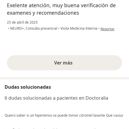
Exelente atención, muy buena verificación de
examenes y recomendaciones
25 de abril de 2025
en opinión del us
•
NEURO+, Consulta presencial
•
Visita Medicina Interna
•
Reportar
Ver más
opiniones anteriores
Dudas solucionadas
6 dudas solucionadas a pacientes en Doctoralia
Quiero saber si un hipertenso se puede tomar citromel laxante Que causa