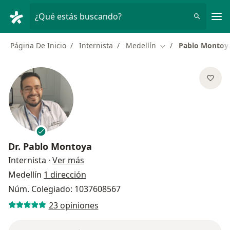
Men
¿Qué estás buscando?
Página De Inicio
Internista
Medellín
Pablo Montoy
Cambiar de ciudad
Dr.
Pablo Montoya
sobre las especializaciones
Internista
·
Ver más
Medellín
1 dirección
Núm. Colegiado: 1037608567
23 opiniones