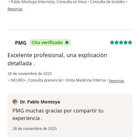
•
Pablo Montoya Internista, Consulta en linea
•
Consulta de tiroides
•
en opinión del usuario Vanesa G
Reportar
PMG
Cita verificada
P
Excelente profesional, una explicación
detallada .
28 de noviembre de 2025
en opinión del u
•
NEURO+, Consulta presencial
•
Visita Medicina Interna
•
Reportar
Dr. Pablo Montoya
PMG muchas gracias por compartir tu
experiencia .
28 de noviembre de 2025