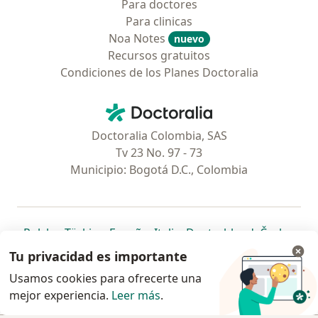
Para doctores
Para clinicas
Noa Notes
nuevo
Recursos gratuitos
Condiciones de los Planes Doctoralia
Contacto
Doctoralia - Página de inicio
Doctoralia Colombia, SAS
Tv 23 No. 97 - 73
Municipio: Bogotá D.C., Colombia
se abre en una nueva pestaña
se abre en una nueva pestaña
se abre en una nueva pestaña
se abre en una nueva pes
se abre en 
se a
Polska
,
Türkiye
,
España
,
Italia
,
Deutschland
,
Česko
,
se abre en una nueva pestaña
se abre en una nueva pestaña
se abre en una nueva pestaña
se abre en una nueva p
se abre en 
se abr
Portugal
,
México
,
Chile
,
Brasil
,
Argentina
,
Perú
,
Tu privacidad es importante
se abre en una nueva pe
Colombia
Usamos cookies para ofrecerte una
mejor experiencia.
www.doctoralia.co © 2026 - Encuentra tu
Leer más
.
especialista y pide cita