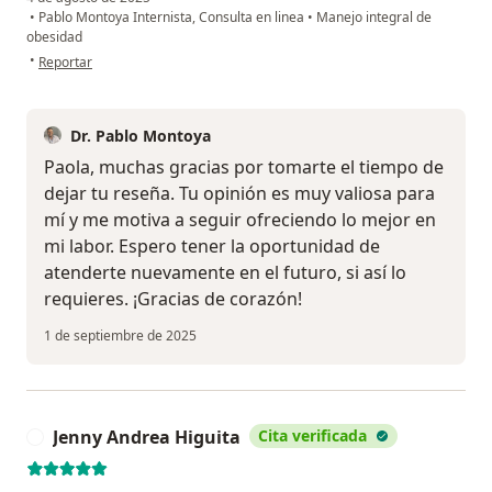
•
Pablo Montoya Internista, Consulta en linea
•
Manejo integral de
obesidad
en opinión del usuario Paola de arco
•
Reportar
Dr. Pablo Montoya
Paola, muchas gracias por tomarte el tiempo de
dejar tu reseña. Tu opinión es muy valiosa para
mí y me motiva a seguir ofreciendo lo mejor en
mi labor. Espero tener la oportunidad de
atenderte nuevamente en el futuro, si así lo
requieres. ¡Gracias de corazón!
1 de septiembre de 2025
Jenny Andrea Higuita
Cita verificada
J