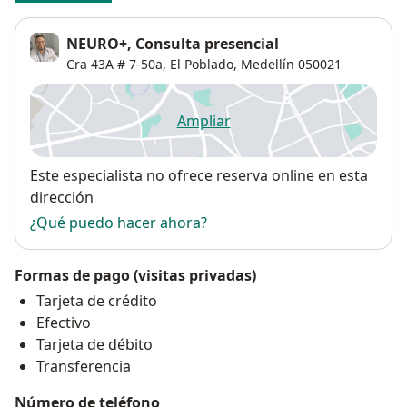
NEURO+, Consulta presencial
Cra 43A # 7-50a,
El Poblado
,
Medellín
050021
Ampliar
se abre en una nueva pestañ
Disponibilidad
Este especialista no ofrece reserva online en esta
dirección
¿Qué puedo hacer ahora?
Formas de pago (visitas privadas)
Tarjeta de crédito
Efectivo
Tarjeta de débito
Transferencia
Número de teléfono