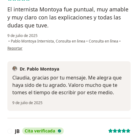
El internista Montoya fue puntual, muy amable
y muy claro con las explicaciones y todas las
dudas que tuve.
9 de julio de 2025
•
Pablo Montoya Internista, Consulta en linea
•
Consulta en línea
•
en opinión del usuario Claudia Elena Badel Pérez
Reportar
Dr. Pablo Montoya
Claudia, gracias por tu mensaje. Me alegra que
haya sido de tu agrado. Valoro mucho que te
tomes el tiempo de escribir por este medio.
9 de julio de 2025
JB
Cita verificada
J