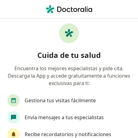
Men
Gingivoestomatitis Herpética • Chía, Cundinamarca
Filtros
• 1
Seguro
Mapa
Especialistas en Gingivoestomatitis
Cuida de tu salud
Herpética en Chía
Encuentra los mejores especialistas y pide cita.
Descarga la App y accede gratuitamente a funciones
¿Qué especialidad estás buscando?
exclusivas para ti:
Odontólogo
Gestiona tus visitas fácilmente
Envía mensajes a tus especialistas
Recibe recordatorios y notificaciones