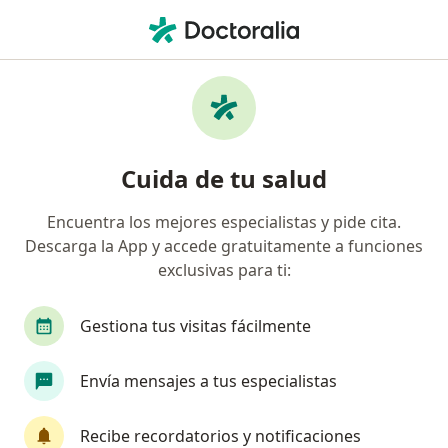
Men
¿Qué estás buscando?
Página De Inicio
Enfermedades
Hernia Incisional
Hernia incisional - Información,
Cuida de tu salud
expertos y preguntas frecuentes
Encuentra los mejores especialistas y pide cita.
Descarga la App y accede gratuitamente a funciones
exclusivas para ti:
Información
Gestiona tus visitas fácilmente
Envía mensajes a tus especialistas
No descuides tu salud
Escoge la consulta en línea para empezar o
Recibe recordatorios y notificaciones