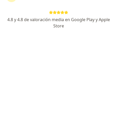
continuar tu tratamiento sin salir de casa. Si lo
necesitas, también puedes reservar una cita
presencial.
4.8 y 4.8 de valoración media en Google Play y Apple
Store
Mostrar especialistas
¿Cómo funciona?
Expertos en hernia incisional
Henry Hernando Martinez Baez
Cirujano general
Bogotá