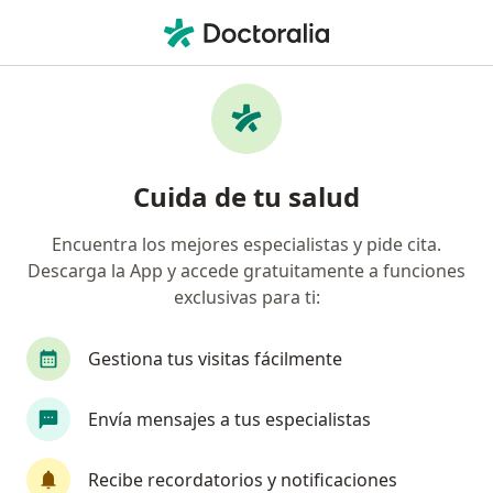
Men
Lupus Eritematoso Sistémico • Cúcuta, Norte de Santander
Filtros
• 1
Seguro
Mapa
Especialistas en Lupus eritematoso
Cuida de tu salud
sistémico en Cúcuta
Encuentra los mejores especialistas y pide cita.
Descarga la App y accede gratuitamente a funciones
¿Qué especialidad estás buscando?
exclusivas para ti:
Internista
Cardiólogo
Cirujano general
Gestiona tus visitas fácilmente
Envía mensajes a tus especialistas
Recibe recordatorios y notificaciones