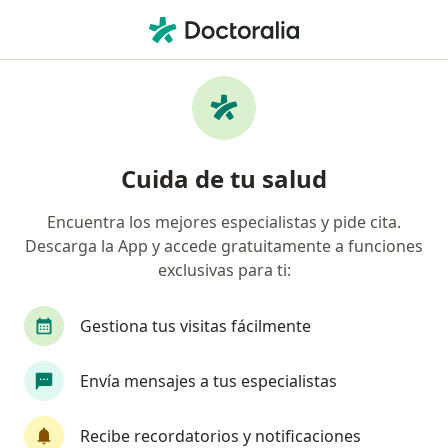
Men
¿Qué estás buscando?
Página De Inicio
Enfermedades
Hipertrofia De Cornetes
Hipertrofia de cornetes -
Cuida de tu salud
Información, expertos y
Encuentra los mejores especialistas y pide cita.
preguntas frecuentes
Descarga la App y accede gratuitamente a funciones
exclusivas para ti:
Gestiona tus visitas fácilmente
Información
Pregunta al Experto
Envía mensajes a tus especialistas
Recibe recordatorios y notificaciones