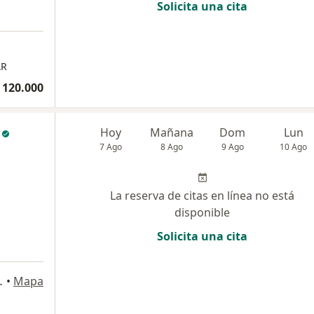
Solicita una cita
AR
 120.000
Hoy
Mañana
Dom
Lun
7 Ago
8 Ago
9 Ago
10 Ago
La reserva de citas en línea no está
disponible
Solicita una cita
cofetal, Cúcuta
•
Mapa