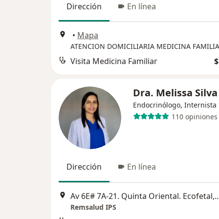
Dirección
En línea
•
Mapa
ATENCION DOMICILIARIA MEDICINA FAMILI
Visita Medicina Familiar
$
Dra. Melissa Silva
Endocrinólogo, Internista
110 opiniones
Dirección
En línea
Av 6E# 7A-21. Quinta Oriental. E
Remsalud IPS