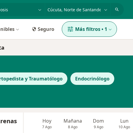
dad, enfermedad o nombre
p. ej. Bogotá
nibles
Seguro
Más filtros
•
1
ta
rtopedista y Traumatólogo
Endocrinólogo
Arenas
Hoy
Mañana
Dom
Lun
7 Ago
8 Ago
9 Ago
10 Ago