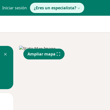
Iniciar sesión
¿Eres un especialista?
Ampliar mapa
Mar
Mié
Jue
11 Ago
12 Ago
13 Ago