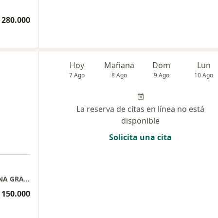
 280.000
Hoy
Mañana
Dom
Lun
7 Ago
8 Ago
9 Ago
10 Ago
La reserva de citas en línea no está
disponible
Solicita una cita
CONSULTORIO MEDICO DOCTOR DORIS ELENA GRANADOS DIAAZ
 150.000