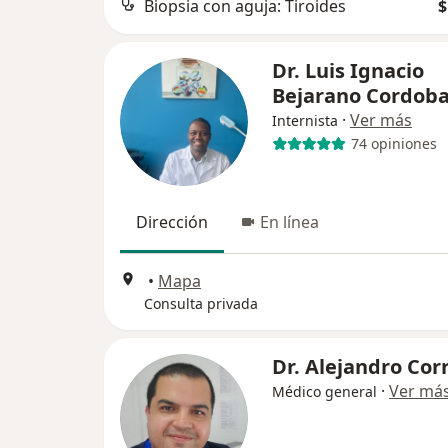
Biopsia con aguja: Tiroides
$
Dr. Luis Ignacio
Bejarano Cordob
·
Ver más
Internista
74 opiniones
Dirección
En línea
•
Mapa
Consulta privada
Dr. Alejandro Cor
·
Ver má
Médico general