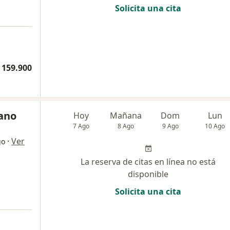
Solicita una cita
a
 159.900
cano
Hoy
Mañana
Dom
Lun
7 Ago
8 Ago
9 Ago
10 Ago
·
Ver
go
La reserva de citas en línea no está
disponible
Solicita una cita