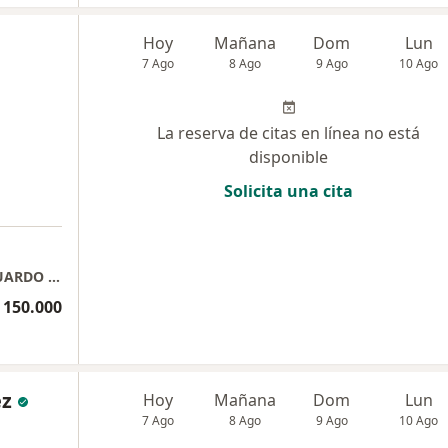
Hoy
Mañana
Dom
Lun
7 Ago
8 Ago
9 Ago
10 Ago
La reserva de citas en línea no está
disponible
Solicita una cita
CONSULTORIO MEDICO PATICULAR - DR EDUARDO JOSE FAJARDO JAIMES
 150.000
ez
Hoy
Mañana
Dom
Lun
7 Ago
8 Ago
9 Ago
10 Ago