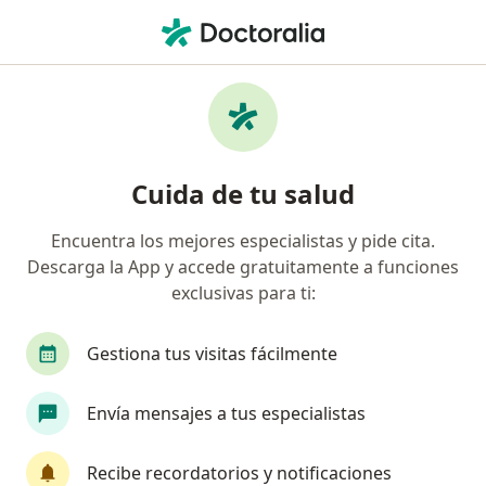
Men
¿Qué estás buscando?
Página De Inicio
Enfermedades
Problemas O Dificultad Al Orinar
Problemas o dificultad al orinar -
Cuida de tu salud
Información, expertos y
Encuentra los mejores especialistas y pide cita.
preguntas frecuentes
Descarga la App y accede gratuitamente a funciones
exclusivas para ti:
Gestiona tus visitas fácilmente
Información
Envía mensajes a tus especialistas
Recibe recordatorios y notificaciones