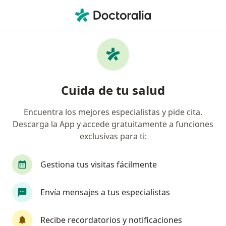
Men
Sobrepeso • Manizales, Caldas
Filtros
• 1
Seguro
Mapa
Especialistas en Sobrepeso en Manizales
Cuida de tu salud
Encuentra los mejores especialistas y pide cita.
¿Qué especialidad estás buscando?
Descarga la App y accede gratuitamente a funciones
Médico general
Nutricionista
Especialist
exclusivas para ti:
Gestiona tus visitas fácilmente
Envía mensajes a tus especialistas
Recibe recordatorios y notificaciones