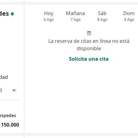
des
Hoy
Mañana
Sáb
Dom
6 Ago
7 Ago
8 Ago
9 Ago
La reserva de citas en línea no está
disponible
Solicita una cita
idad
3
En línea
Cespedes
 150.000