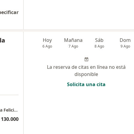
pecificar
la
Hoy
Mañana
Sáb
Dom
6 Ago
7 Ago
8 Ago
9 Ago
La reserva de citas en línea no está
disponible
Solicita una cita
a
Centro De Formación En Psicoterapia Para La Felicidad Colectiva S.A.S.
 130.000