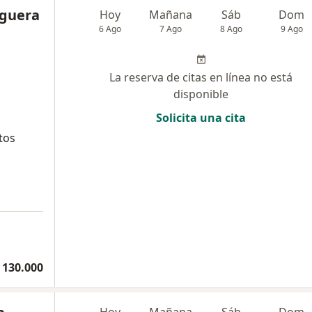
aguera
Hoy
Mañana
Sáb
Dom
6 Ago
7 Ago
8 Ago
9 Ago
La reserva de citas en línea no está
disponible
Solicita una cita
tos
 130.000
Hoy
Mañana
Sáb
Dom