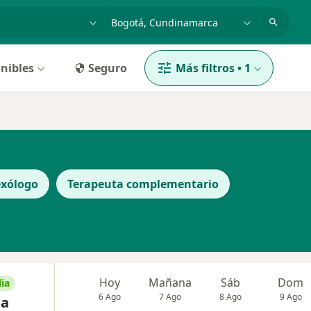
dad, enfermedad o nombre
p. ej. Bogotá
nibles
Seguro
Más filtros
•
1
exólogo
Terapeuta complementario
Hoy
Mañana
Sáb
Dom
ia
6 Ago
7 Ago
8 Ago
9 Ago
ea