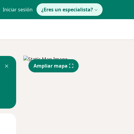
Iniciar sesión
¿Eres un especialista?
Ampliar mapa
Lun
Mar
Mié
10 Ago
11 Ago
12 Ago