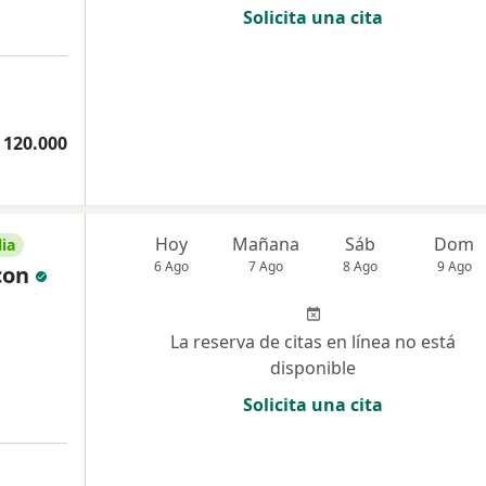
Solicita una cita
 120.000
Hoy
Mañana
Sáb
Dom
ia
6 Ago
7 Ago
8 Ago
9 Ago
con
La reserva de citas en línea no está
disponible
Solicita una cita