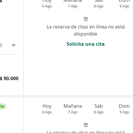
a
6 Ago
7 Ago
8 Ago
9 Ago
La reserva de citas en línea no está
disponible
Solicita una cita
3
En línea
$ 90.000
Hoy
Mañana
Sáb
Dom
ia
6 Ago
7 Ago
8 Ago
9 Ago
La reserva de citas en línea no está