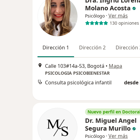
Dra. Ingrid Loren
Molano Acosta
·
Ver más
Psicólogo
130 opiniones
Dirección 1
Dirección 2
Dirección 
Calle 103#14a-53, Bogotá
•
Mapa
PSICOLOGIA PSICOBIENESTAR
Consulta psicológica infantil
desde 
Nuevo perfil en Doctoral
Dr. Miguel Angel
Segura Murillo
·
Ver más
Psicólogo