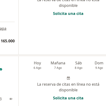
disponible
Solicita una cita
apa
 165.000
Hoy
Mañana
Sáb
Dom
6 Ago
7 Ago
8 Ago
9 Ago
La reserva de citas en línea no está
disponible
Solicita una cita
3
En línea