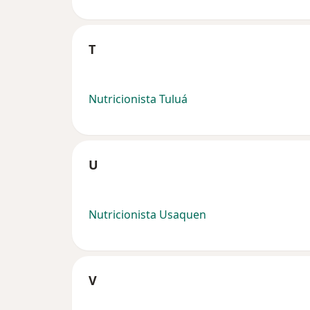
T
Nutricionista Tuluá
U
Nutricionista Usaquen
V