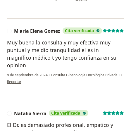
M aria Elena Gomez
Cita verificada
M
Muy buena la consulta y muy efectiva muy
puntual y me dio tranquilidad el es in
magnífico médico t yo tengo confianza en su
opinion
9 de septiembre de 2024
•
Consulta Ginecología Oncológica Privada
•
•
en opinión del usuario M aria Elena Gomez
Reportar
Natalia Sierra
Cita verificada
N
El Dr. es demasiado profesional, empatico y