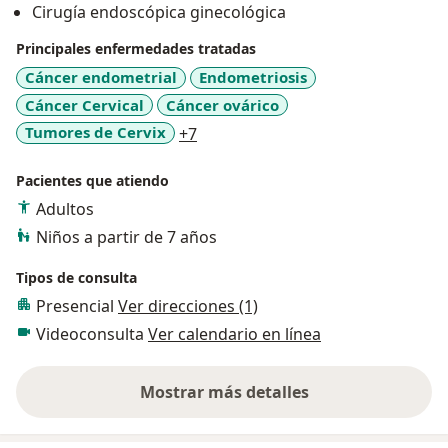
Cirugía endoscópica ginecológica
Principales enfermedades tratadas
Cáncer endometrial
Endometriosis
Cáncer Cervical
Cáncer ovárico
a11y_sr_more_diseases
Tumores de Cervix
+7
Pacientes que atiendo
Adultos
Niños a partir de 7 años
Tipos de consulta
Presencial
Ver direcciones (1)
Videoconsulta
Ver calendario en línea
Mostrar más detalles
sobre la experiencia