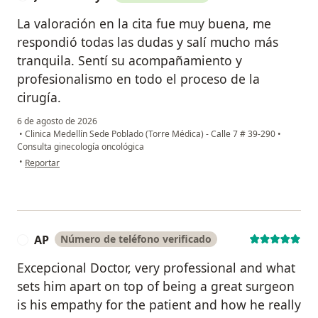
La valoración en la cita fue muy buena, me
respondió todas las dudas y salí mucho más
tranquila. Sentí su acompañamiento y
profesionalismo en todo el proceso de la
cirugía.
6 de agosto de 2026
•
Clinica Medellín Sede Poblado (Torre Médica) - Calle 7 # 39-290
•
Consulta ginecología oncológica
en opinión del usuario Juana Arroyo
•
Reportar
AP
Número de teléfono verificado
A
Excepcional Doctor, very professional and what
sets him apart on top of being a great surgeon
is his empathy for the patient and how he really