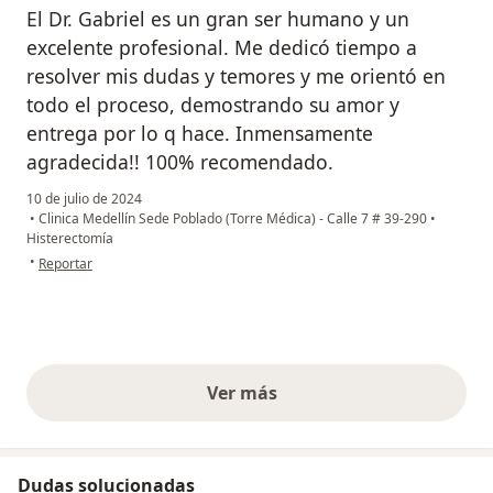
El Dr. Gabriel es un gran ser humano y un
excelente profesional. Me dedicó tiempo a
resolver mis dudas y temores y me orientó en
todo el proceso, demostrando su amor y
entrega por lo q hace. Inmensamente
agradecida!! 100% recomendado.
10 de julio de 2024
•
Clinica Medellín Sede Poblado (Torre Médica) - Calle 7 # 39-290
•
Histerectomía
en opinión del usuario Catalina Corrales
•
Reportar
Ver más
opiniones anteriores
Dudas solucionadas