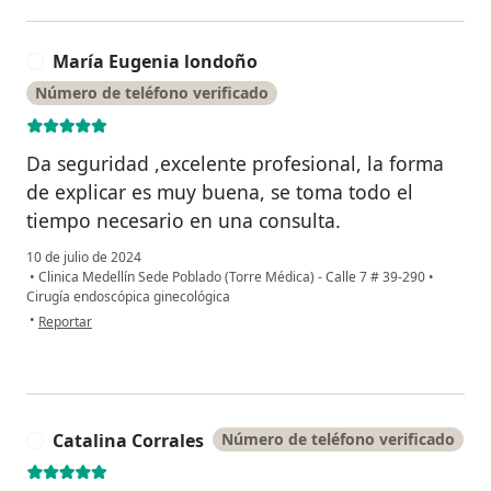
María Eugenia londoño
M
Número de teléfono verificado
Da seguridad ,excelente profesional, la forma
de explicar es muy buena, se toma todo el
tiempo necesario en una consulta.
10 de julio de 2024
•
Clinica Medellín Sede Poblado (Torre Médica) - Calle 7 # 39-290
•
Cirugía endoscópica ginecológica
en opinión del usuario María Eugenia londoño
•
Reportar
Catalina Corrales
Número de teléfono verificado
C