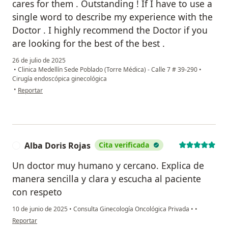
cares for them . Outstanding ! If I have to use a
single word to describe my experience with the
Doctor . I highly recommend the Doctor if you
are looking for the best of the best .
26 de julio de 2025
•
Clinica Medellín Sede Poblado (Torre Médica) - Calle 7 # 39-290
•
Cirugía endoscópica ginecológica
en opinión del usuario AP
•
Reportar
Alba Doris Rojas
Cita verificada
A
Un doctor muy humano y cercano. Explica de
manera sencilla y clara y escucha al paciente
con respeto
10 de junio de 2025
•
Consulta Ginecología Oncológica Privada
•
•
en opinión del usuario Alba Doris Rojas
Reportar