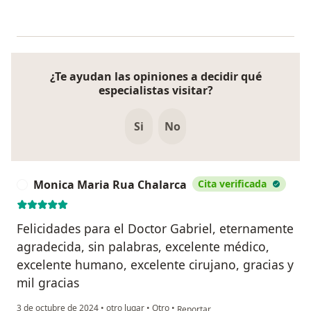
¿Te ayudan las opiniones a decidir qué
especialistas visitar?
Si
No
Monica Maria Rua Chalarca
Cita verificada
M
Felicidades para el Doctor Gabriel, eternamente
agradecida, sin palabras, excelente médico,
excelente humano, excelente cirujano, gracias y
mil gracias
en opinión del usuario Monica Mar
3 de octubre de 2024
•
otro lugar
•
Otro
•
Reportar