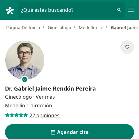
Men
¿Qué estás buscando?
Página De Inicio
Ginecólogo
Medellín
Gabriel Jaim
Cambiar de ciudad
Dr.
Gabriel Jaime Rendón Pereira
sobre las especializaciones
Ginecólogo
·
Ver más
Medellín
1 dirección
22 opiniones
Agendar cita