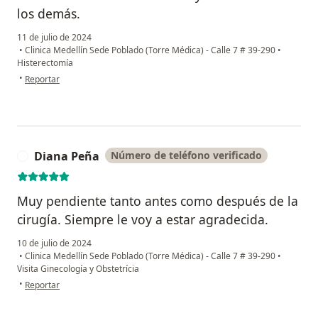
los demás.
11 de julio de 2024
•
Clinica Medellín Sede Poblado (Torre Médica) - Calle 7 # 39-290
•
Histerectomía
en opinión del usuario Marleny Rico
•
Reportar
Diana Peña
Número de teléfono verificado
D
Muy pendiente tanto antes como después de la
cirugía. Siempre le voy a estar agradecida.
10 de julio de 2024
•
Clinica Medellín Sede Poblado (Torre Médica) - Calle 7 # 39-290
•
Visita Ginecología y Obstetrícia
en opinión del usuario Diana Peña
•
Reportar