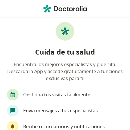
Men
Tumores De Útero • Medellín, Antioquia
Filtros
• 1
Seguro
Mapa
Especialistas en Tumores de Útero en
Cuida de tu salud
Medellín
Encuentra los mejores especialistas y pide cita.
Descarga la App y accede gratuitamente a funciones
¿Qué especialidad estás buscando?
exclusivas para ti:
Ginecólogo
Internista
Nutricionista
Gestiona tus visitas fácilmente
Envía mensajes a tus especialistas
Recibe recordatorios y notificaciones