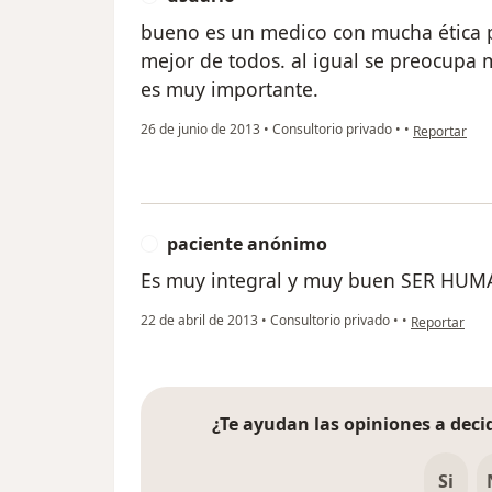
bueno es un medico con mucha ética pr
mejor de todos. al igual se preocupa 
es muy importante.
en opinión de
26 de junio de 2013
•
Consultorio privado
•
•
Reportar
paciente anónimo
P
Es muy integral y muy buen SER HUM
en opinión d
22 de abril de 2013
•
Consultorio privado
•
•
Reportar
¿Te ayudan las opiniones a decid
Si