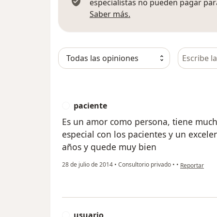
especialistas no pueden pagar para
Más información sobre
Saber más.
Busca en 
paciente
P
Es un amor como persona, tiene mucha
especial con los pacientes y un excel
años y quede muy bien
en opinión de
28 de julio de 2014
•
Consultorio privado
•
•
Reportar
usuario
U