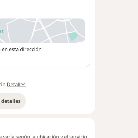
ar
 abre en una nueva pestaña
e en esta dirección
ión
Detalles
detalles
bre la dirección
varía según la ubicación y el servicio.