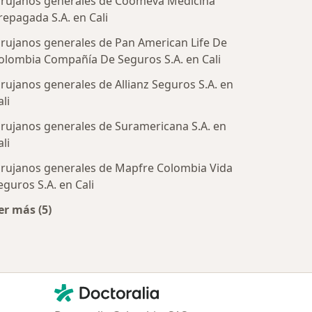
irujanos generales de Coomeva Medicina
repagada S.A. en Cali
irujanos generales de Pan American Life De
olombia Compañía De Seguros S.A. en Cali
irujanos generales de Allianz Seguros S.A. en
ali
irujanos generales de Suramericana S.A. en
tratadas
ali
irujanos generales de Mapfre Colombia Vida
eguros S.A. en Cali
er más (5)
Más en esta categoría: Aseguradoras más populares
Contacto
Doctoralia - Página de inicio