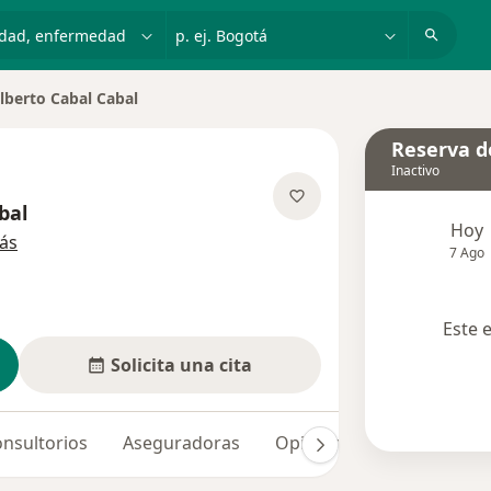
dad, enfermedad o nombre
p. ej. Bogotá
lberto Cabal Cabal
r de ciudad
Reserva de
Inactivo
bal
Hoy
sobre las especializaciones
ás
7 Ago
Este 
Solicita una cita
nsultorios
Aseguradoras
Opiniones (3)