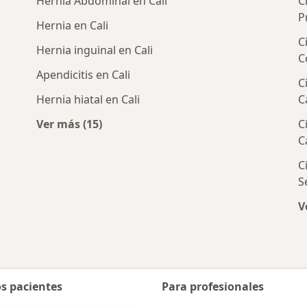
Hernia Abdominal en Cali
C
P
Hernia en Cali
C
Hernia inguinal en Cali
C
Apendicitis en Cali
C
Hernia hiatal en Cali
C
Ver más (15)
C
enerales cercanos
Más en esta categoría: Enfermedades más 
C
C
S
V
os pacientes
Para profesionales