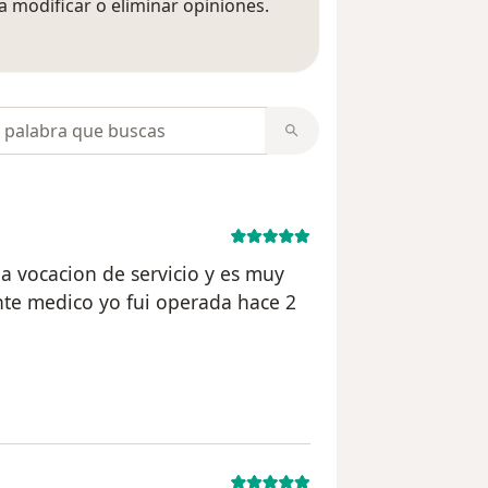
 modificar o eliminar opiniones.
 opiniones
opiniones
 vocacion de servicio y es muy
ente medico yo fui operada hace 2
l usuario paciente