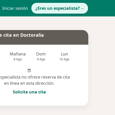
Iniciar sesión
¿Eres un especialista?
 cita en Doctoralia
Mañana
Dom
Lun
Mar
Mié
8 Ago
9 Ago
10 Ago
11 Ago
12 Ag
especialista no ofrece reserva de cita
en línea en esta dirección.
Solicita una cita