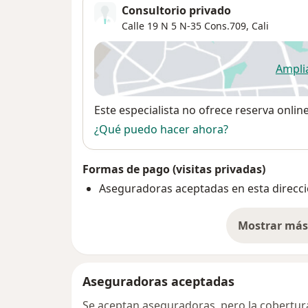
Consultorio privado
Calle 19 N 5 N-35 Cons.709,
Cali
Ampli
se
Disponibilidad
Este especialista no ofrece reserva onlin
¿Qué puedo hacer ahora?
Formas de pago (visitas privadas)
Aseguradoras aceptadas en esta direcc
Mostrar más 
so
Aseguradoras aceptadas
Se aceptan aseguradoras, pero la cobertura 