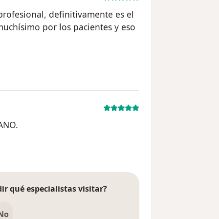
ofesional, definitivamente es el
muchísimo por los pacientes y eso
l usuario usuario
ANO.
el usuario paciente anónimo
ir qué especialistas visitar?
No