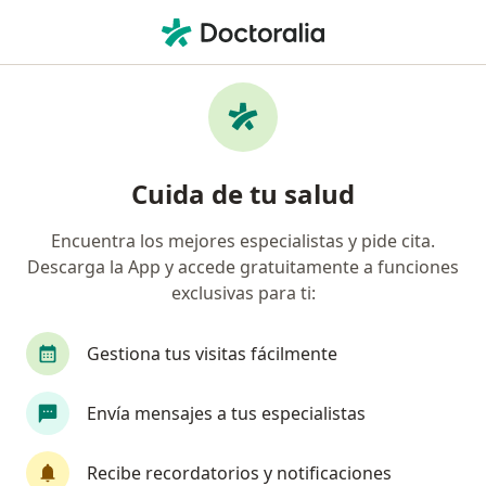
Men
Ginecólogo • Bogotá, Cundinamarca
Filtros
Seguro
Mapa
Ginecólogos en Bogotá
Cuida de tu salud
Encuentra los mejores especialistas y pide cita.
¿Cuál es tu compañía aseguradora?
Descarga la App y accede gratuitamente a funciones
Compañía De Medicina Prepagada Colsanitas S.A.
exclusivas para ti:
Gestiona tus visitas fácilmente
Envía mensajes a tus especialistas
Recibe recordatorios y notificaciones