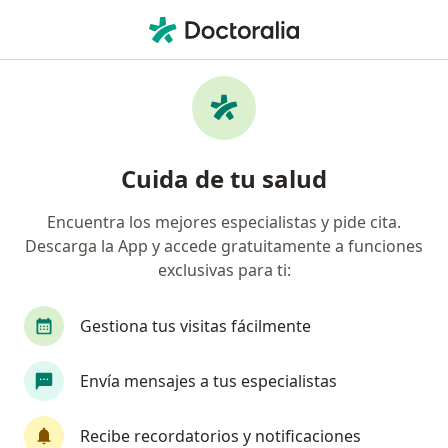
Men
Ginecólogo • Bogotá, Cundinamarca
Filtros
Seguro
Mapa
Ginecólogos en Bogotá
Cuida de tu salud
Encuentra los mejores especialistas y pide cita.
¿Cuál es tu compañía aseguradora?
Descarga la App y accede gratuitamente a funciones
Compañía De Medicina Prepagada Colsanitas S.A.
exclusivas para ti:
Gestiona tus visitas fácilmente
Envía mensajes a tus especialistas
Recibe recordatorios y notificaciones