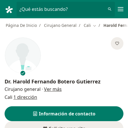
Men
¿Qué estás buscando?
Página De Inicio
Cirujano General
Cali
Harold Fern
Cambiar de ciuda
Dr.
Harold Fernando Botero Gutierrez
sobre las especializaciones
Cirujano general
·
Ver más
Cali
1 dirección
Información de contacto