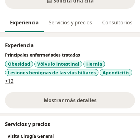
Solicita una cita
Experiencia
Servicios y precios
Consultorios
Experiencia
Principales enfermedades tratadas
Obesidad
Vólvulo intestinal
Hernia
Lesiones benignas de las vías biliares
Apendicitis
a11y_sr_more_diseases
+12
Mostrar más detalles
sobre la experiencia
Servicios y precios
Visita Cirugía General