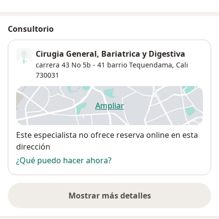
Consultorio
Cirugia General, Bariatrica y Digestiva
carrera 43 No 5b - 41 barrio Tequendama,
Cali
730031
Ampliar
se abre en una nueva pestañ
Disponibilidad
Este especialista no ofrece reserva online en esta
dirección
¿Qué puedo hacer ahora?
Mostrar más detalles
sobre la dirección