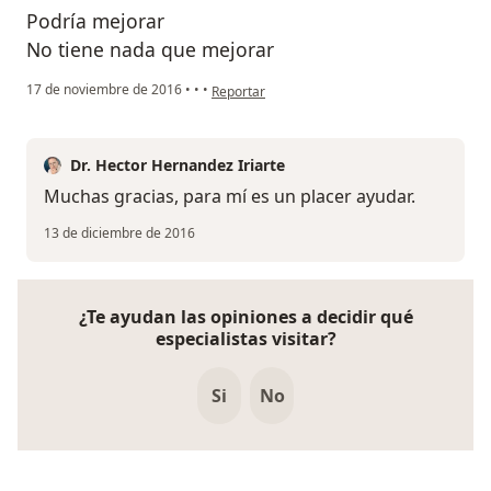
Podría mejorar
No tiene nada que mejorar
en opinión del usuario Cuenta eliminada
17 de noviembre de 2016
•
•
•
Reportar
Dr. Hector Hernandez Iriarte
Muchas gracias, para mí es un placer ayudar.
13 de diciembre de 2016
¿Te ayudan las opiniones a decidir qué
especialistas visitar?
Si
No