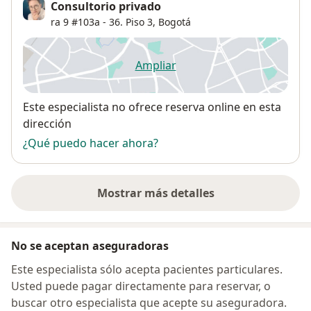
Consultorio privado
ra 9 #103a - 36. Piso 3,
Bogotá
Ampliar
se abre en una nueva pestañ
Disponibilidad
Este especialista no ofrece reserva online en esta
dirección
¿Qué puedo hacer ahora?
Mostrar más detalles
sobre la dirección
No se aceptan aseguradoras
Este especialista sólo acepta pacientes particulares.
Usted puede pagar directamente para reservar, o
buscar otro especialista que acepte su aseguradora.