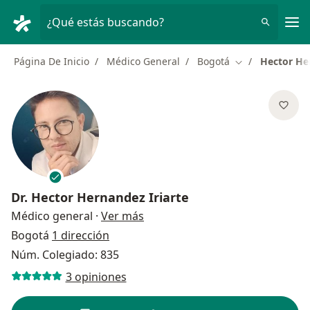
Men
¿Qué estás buscando?
Página De Inicio
Médico General
Bogotá
Hector He
Cambiar de ciu
Dr.
Hector Hernandez Iriarte
sobre las especializaciones
Médico general
·
Ver más
Bogotá
1 dirección
Núm. Colegiado: 835
3 opiniones